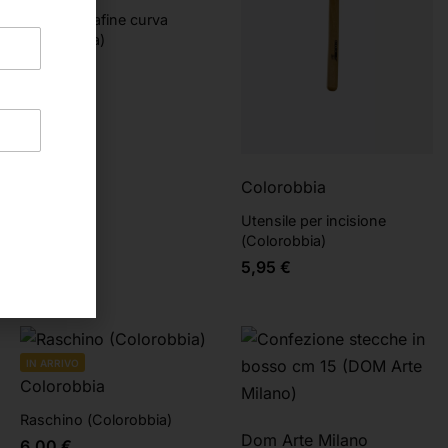
Miretta ultrafine curva
(Colorobbia)
3,20
€
Colorobbia
Utensile per incisione
(Colorobbia)
5,95
€
IN ARRIVO
Colorobbia
Raschino (Colorobbia)
Dom Arte Milano
6,00
€