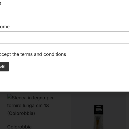
e
Miretta extrafine
Fora argilla (Colorobbia)
(Colorobbia)
11,35
€
3,20
€
nome
accept the
terms and conditions
Colorobbia