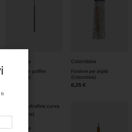
Colorobbia
Colorobbia
i
Attrezzo per graffire
Foratore per argilla
(Colorobbia)
(Colorobbia)
5,50
€
6,25
€
ti
Colorobbia