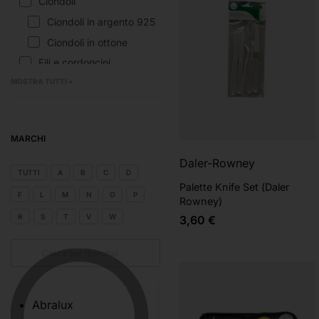
Ciondoli
Ciondoli in argento 925
Ciondoli in ottone
Fili e cordoncini
Minuteria
MOSTRA TUTTI +
Chiusure in Acciaio
Chiusure in argento 925
MARCHI
Chiusure in ottone
Daler-Rowney
Passanti
TUTTI
A
B
C
D
Passanti in acciaio
Palette Knife Set (Daler
F
L
M
N
O
P
Rowney)
Passanti in Argento 925
R
S
T
V
W
3,60
€
Passanti in ottone
Perline varie
Pietre
Pietre a filo
Abralux
Pietre sfuse