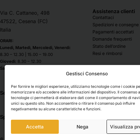
Prodotti ausiliari
Additivi e ausiliari per
Assistenza clienti
Via C. Cattaneo, 498
acquerello
Contattaci
47522, Cesena (FC)
Spedizioni e consegne
Additivi e ausiliari per
Italia
Pagamenti accettati
colori a tempera
Domande frequenti
ORARI:
Additivi e ausiliari per
Stato dell’ordine
Lunedì, Martedì, Mercoledì, Venerdì:
colori acrilici
Resi e rimborsi
8.30 – 12.30 | 15.00 – 19.00
Additivi e ausiliari per
Giovedì:
8.30 – 12.30
colori ad olio
Sabato & Domenica chiuso
Gestisci Consenso
Additivi e ausiliari per
matite e pastelli
Per fornire le migliori esperienze, utilizziamo tecnologie come i cookie p
Solventi, pulitori e
memorizzare e/o accedere alle informazioni del dispositivo. Il consenso 
Seguici su
saponi
tecnologie ci permetterà di elaborare dati come il comportamento di nav
unici su questo sito. Non acconsentire o ritirare il consenso può influire
Vernici finali e damar
negativamente su alcune caratteristiche e funzioni.
Vernici spray
Spedizioni
Pagamenti
Colori per ceramica
Accetta
Nega
Visualizza p
Confezioni
© 2026 Belle Arti Corbara, IT03736520408 – REA: FO – 314246. All rights reser