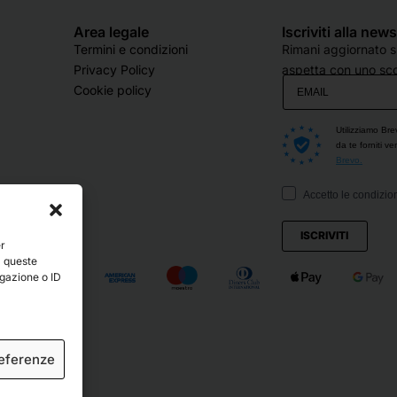
Area legale
Iscriviti alla new
Termini e condizioni
Rimani aggiornato su
Privacy Policy
aspetta con uno sco
Cookie policy
Utilizziamo Bre
da te forniti v
Brevo.
Accetto le condizion
ISCRIVITI
er
a queste
igazione o ID
referenze
ved.
Crediti
.