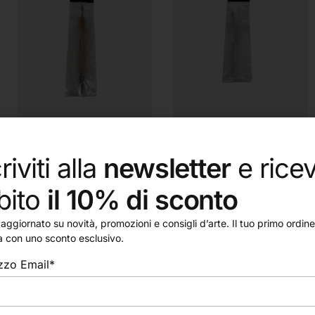
IN ARRIVO
Colorobbia
Colorobbia
riviti alla
newsletter
e ricev
Rifinitore (Colorobbia)
Pennello trama leggera
(Colorobbia)
5,95
€
bito
il 10% di sconto
5,95
€
aggiornato su novità, promozioni e consigli d’arte. Il tuo primo ordine 
a con uno sconto esclusivo.
izzo Email*
Colorobbia
Colorobbia