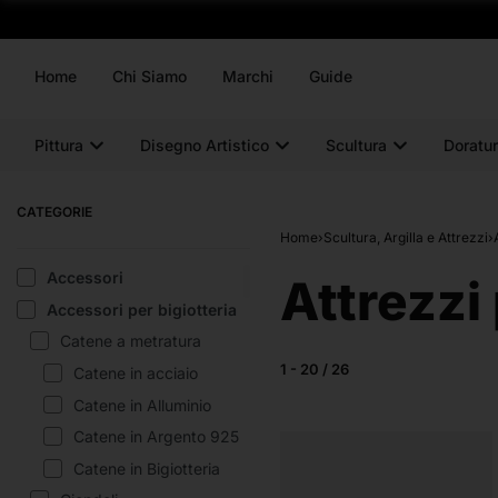
Home
Chi Siamo
Marchi
Guide
Pittura
Disegno Artistico
Scultura
Doratur
CATEGORIE
Home
›
Scultura, Argilla e Attrezzi
›
Accessori
Attrezzi 
Accessori per bigiotteria
Catene a metratura
1
-
20
/
26
Catene in acciaio
Catene in Alluminio
Catene in Argento 925
Catene in Bigiotteria