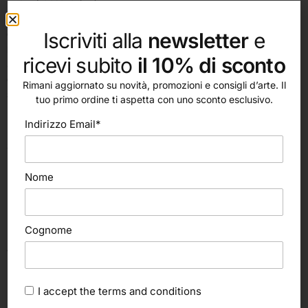
Italia
Iscriviti alla
newsletter
e
ORARI:
Lunedì, Martedì, Mercoledì, Venerdì:
ricevi subito
il 10% di sconto
8.30 – 12.30 | 15.00 – 19.00
Giovedì:
8.30 – 12.30
Rimani aggiornato su novità, promozioni e consigli d’arte. Il
Sabato & Domenica chiuso
tuo primo ordine ti aspetta con uno sconto esclusivo.
Indirizzo Email*
Seguici su
Nome
Assistenza
Area legale
clienti
Termini e condizioni
Contattaci
Privacy Policy
Cognome
Spedizioni e
Cookie policy
consegne
Trasparenza
Pagamenti
accettati
I accept the
terms and conditions
Domande frequenti