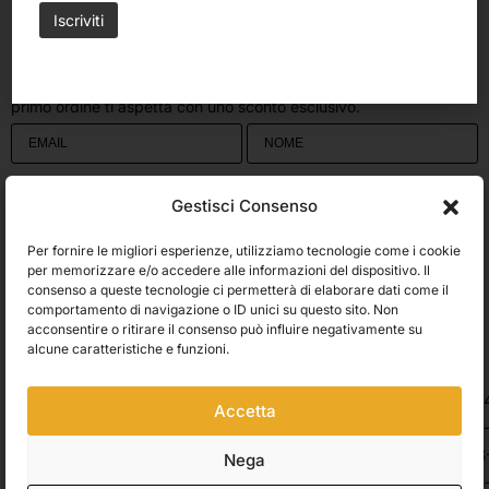
Stato dell’ordine
Resi e rimborsi
Iscriviti alla newsletter e ricevi subito il 10% di sconto
Rimani aggiornato su novità, promozioni e consigli d’arte. Il tuo
primo ordine ti aspetta con uno sconto esclusivo.
Utilizziamo Brevo come piattaforma di marketing. Inviando questo modulo,
Gestisci Consenso
accetti che i dati personali da te forniti vengano trasferiti a Brevo per il
trattamento in conformità
all'Informativa sulla privacy di Brevo.
Per fornire le migliori esperienze, utilizziamo tecnologie come i cookie
Accetto le condizioni generali e di ricevere le Newsletters.
per memorizzare e/o accedere alle informazioni del dispositivo. Il
consenso a queste tecnologie ci permetterà di elaborare dati come il
comportamento di navigazione o ID unici su questo sito. Non
ISCRIVITI
acconsentire o ritirare il consenso può influire negativamente su
Spedizioni
alcune caratteristiche e funzioni.
Accetta
Pagamenti
Nega