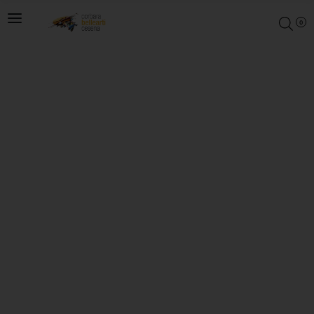
0
Negozio di belle arti dal 1974
Belle Arti Corbara
Dalle tele agli inchiostri, dai pennelli ai pigmenti:
selezioniamo i migliori materiali per chi fa dell’arte la
propria passione o il proprio mestiere.
Acquista ora