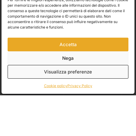
per memorizzare e/o accedere alle informazioni del dispositivo. Il
In offerta!
Scegli
Scegli
Scegli
consenso a queste tecnologie ci permetterà di elaborare dati come il
Caran d’ache
Winsor & Newton
Faber 
comportamento di navigazione o ID unici su questo sito. Non
acconsentire o ritirare il consenso può influire negativamente su
Pastello ad Olio
Promaker sfuso (Winsor
Matita
alcune caratteristiche e funzioni.
NEOART 6901 (Caran
& Newton)
9000 
D’Ache)
4,05
€
1,50
Accetta
3,40
€
3,04
€
Nega
Visualizza preferenze
SCULTURA
Cookie policy
Privacy Policy