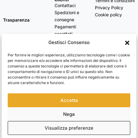
Termini e condizioni
Contattaci
Privacy Policy
Spedizioni e
Cookie policy
consegne
Trasparenza
Pagamenti
accettati
Domande frequenti
Gestisci Consenso
Stato dell’ordine
Resi e rimborsi
Per fornire le migliori esperienze, utilizziamo tecnologie come i cookie
Iscriviti alla newsletter e ricevi subito il 10% di sconto
per memorizzare e/o accedere alle informazioni del dispositivo. Il
consenso a queste tecnologie ci permetterà di elaborare dati come il
Rimani aggiornato su novità, promozioni e consigli d’arte. Il tuo
comportamento di navigazione o ID unici su questo sito. Non
primo ordine ti aspetta con uno sconto esclusivo.
acconsentire o ritirare il consenso può influire negativamente su
alcune caratteristiche e funzioni.
Utilizziamo Brevo come piattaforma di marketing. Inviando questo modulo,
Accetta
accetti che i dati personali da te forniti vengano trasferiti a Brevo per il
trattamento in conformità
all'Informativa sulla privacy di Brevo.
Nega
Accetto le condizioni generali e di ricevere le Newsletters.
Visualizza preferenze
ISCRIVITI