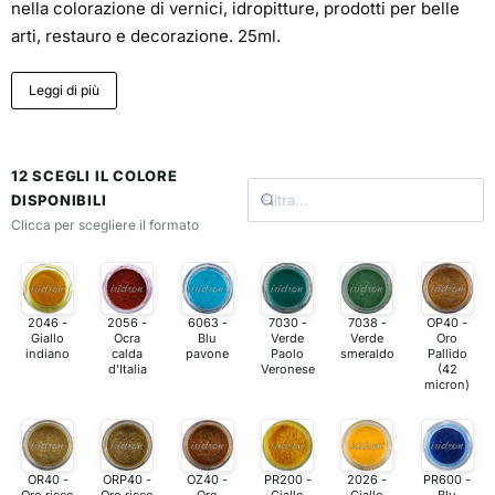
nella colorazione di vernici, idropitture, prodotti per belle
arti, restauro e decorazione. 25ml.
Leggi di più
12 SCEGLI IL COLORE
DISPONIBILI
Clicca per scegliere il formato
2046 -
2056 -
6063 -
7030 -
7038 -
OP40 -
Giallo
Ocra
Blu
Verde
Verde
Oro
indiano
calda
pavone
Paolo
smeraldo
Pallido
d'Italia
Veronese
(42
micron)
OR40 -
ORP40 -
OZ40 -
PR200 -
2026 -
PR600 -
Oro ricco
Oro ricco
Oro
Giallo
Giallo
Blu