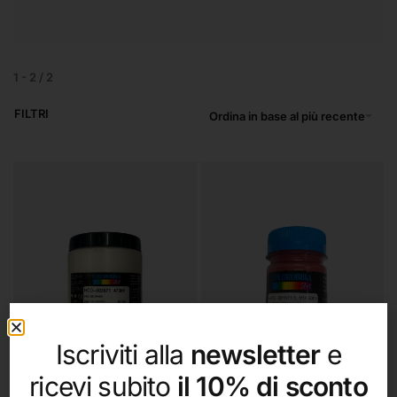
1
-
2
/
2
FILTRI
Ordina in base al più recente
Iscriviti alla
newsletter
e
ricevi subito
il 10% di sconto