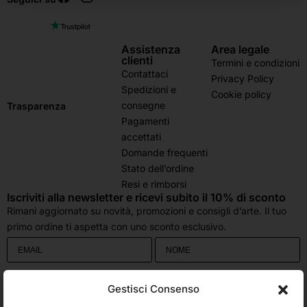
Assistenza
Area legale
clienti
Termini e condizioni
Contattaci
Privacy Policy
Spedizioni e
Cookie policy
consegne
Trasparenza
Pagamenti
accettati
Domande frequenti
Stato dell’ordine
Resi e rimborsi
Iscriviti alla newsletter e ricevi subito il 10% di sconto
Rimani aggiornato su novità, promozioni e consigli d’arte. Il tuo
primo ordine ti aspetta con uno sconto esclusivo.
Utilizziamo Brevo come piattaforma di marketing. Inviando questo modulo,
Gestisci Consenso
accetti che i dati personali da te forniti vengano trasferiti a Brevo per il
trattamento in conformità
all'Informativa sulla privacy di Brevo.