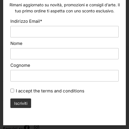
Rimani aggiornato su novità, promozioni e consigli d’arte. Il
Scegli
Scegli
tuo primo ordine ti aspetta con uno sconto esclusivo.
Colorobbia
Colorobbia
Indirizzo Email*
Engobbi 473ml (Colorobbia)
Engobbi 59ml (Colorobbia)
34,75
€
5,60
€
Nome
Via C. Cattaneo, 498
Cognome
47522, Cesena (FC)
Italia
ORARI:
Lunedì, Martedì, Mercoledì, Venerdì:
I accept the
terms and conditions
8.30 – 12.30 | 15.00 – 19.00
Giovedì:
8.30 – 12.30
Sabato & Domenica chiuso
Seguici su