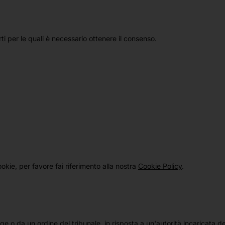
ti per le quali è necessario ottenere il consenso.
ookie, per favore fai riferimento alla nostra
Cookie Policy
.
e o da un ordine del tribunale, in risposta a un'autorità incaricata de