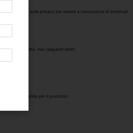
ta dichiarazione sulla privacy per essere a conoscenza di eventuali
esenti qui sotto. Hai i seguenti diritti:
ano delle basi valide per il processo.
ata.