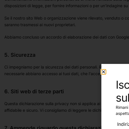
disposizioni di legge, per fornire informazioni o per un'indagine su
Se il nostro sito Web o organizzazione viene rilevato, venduto o coi
saranno trasmessi ai nuovi proprietari.
Abbiamo concluso un accordo di elaborazione dei dati con Google
5. Sicurezza
Ci impegniamo per la sicurezza dei dati personali. Prendiamo adegu
necessarie abbiano accesso ai tuoi dati, che l'accesso ai dati sia 
Isc
6. Siti web di terze parti
su
Questa dichiarazione sulla privacy non si applica ai siti web di ter
Rimani 
affidabile e sicuro. Vi consigliamo di leggere le dichiarazioni sulla p
aspett
Indir
7. Ammende riguardo questa dichiarazione della 