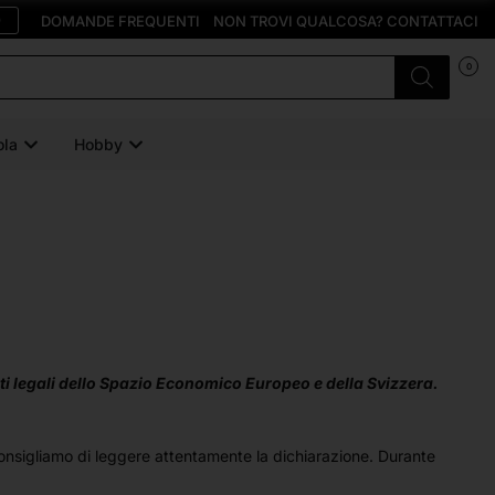
O
DOMANDE FREQUENTI
NON TROVI QUALCOSA? CONTATTACI
0
ola
Hobby
enti legali dello Spazio Economico Europeo e della Svizzera.
consigliamo di leggere attentamente la dichiarazione. Durante