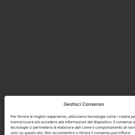
Gestisci Consenso
Per fornire le migliori esperienze, utilizziamo tecnologie come i cookie p
memorizzare e/o accedere alle informazioni del dispositivo. Il consenso 
tecnologie ci permetterà di elaborare dati come il comportamento di nav
unici su questo sito. Non acconsentire o ritirare il consenso può influire