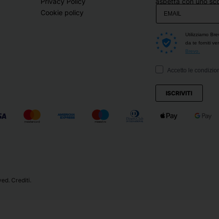
Privacy Policy
aspetta con uno sco
Cookie policy
Utilizziamo Bre
da te forniti v
Brevo.
Accetto le condizion
ISCRIVITI
ved.
Crediti
.