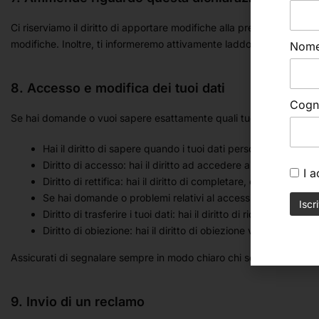
Ci riserviamo il diritto di apportare modifiche alla presente dichi
modifiche. Inoltre, ti informeremo attivamente laddove possibile.
Nom
8. Accesso e modifica dei tuoi dati
Cog
Se hai domande o vuoi sapere esattamente quali tuoi dati sono in nos
Hai il diritto di sapere quando i tuoi dati personali sono n
Diritto di accesso: hai il diritto ad accedere ai tuoi dati pe
I 
Diritto di rettifica: hai il diritto di completare, correggere, 
Se hai domande o problemi relativi al accessibilità del sito 
Diritto di trasferire i tuoi dati: hai il diritto di richiedere tutti
Diritto di obiezione: hai il diritto di obiezione verso il pro
Assicurati di segnalare sempre in modo chiaro chi sei, così da esse
9. Invio di un reclamo