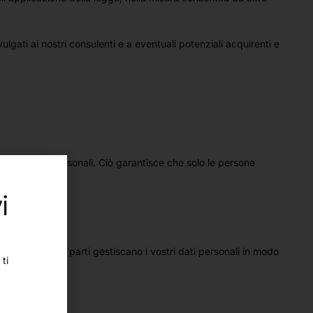
lgati ai nostri consulenti e a eventuali potenziali acquirenti e
ato ai dati personali. Ciò garantisce che solo le persone
ste.
i
he queste terze parti gestiscano i vostri dati personali in modo
ti