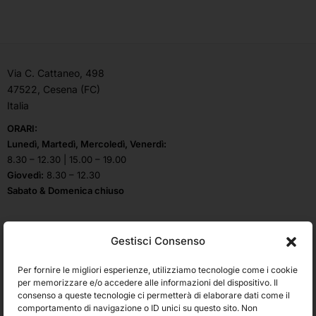
Via C. Cattaneo, 498
47522, Cesena (FC)
Italia
ORARI:
Lunedì, Martedì, Mercoledì, Venerdì:
8.30 – 12.30 | 15.00 – 19.00
Giovedì:
8.30 – 12.30
Sabato & Domenica chiuso
Gestisci Consenso
Seguici su
Per fornire le migliori esperienze, utilizziamo tecnologie come i cookie
per memorizzare e/o accedere alle informazioni del dispositivo. Il
Assistenza
Area legale
consenso a queste tecnologie ci permetterà di elaborare dati come il
clienti
comportamento di navigazione o ID unici su questo sito. Non
Termini e condizioni