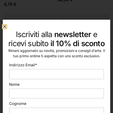
4,70
€
Iscriviti alla
newsletter
e
ricevi subito
il 10% di sconto
Rimani aggiornato su novità, promozioni e consigli d’arte. Il
tuo primo ordine ti aspetta con uno sconto esclusivo.
Indirizzo Email*
Nome
Scegli
Scegli
Tintoretto
Tintoretto
Martora Kolinsky Siberiana n°
Pennello Pelo Bue Extra 999
Cognome
37 (Tintoretto)
(Tintoretto)
12,10
€
3,15
€