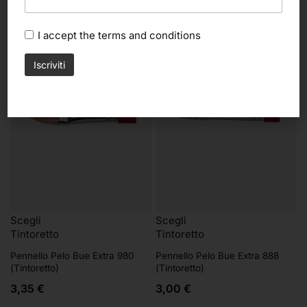
I accept the
terms and conditions
Scegli
Scegli
Tintoretto
Tintoretto
Pennello Pelo Bue Extra 980
Pennello Pelo Bue Extra 888
(Tintoretto)
(Tintoretto)
3,35
€
3,00
€