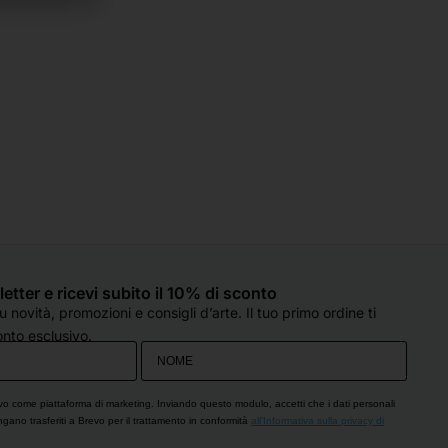
sletter e ricevi subito il 10% di sconto
 novità, promozioni e consigli d’arte. Il tuo primo ordine ti
nto esclusivo.
vo come piattaforma di marketing. Inviando questo modulo, accetti che i dati personali
engano trasferiti a Brevo per il trattamento in conformità
all'Informativa sulla privacy di