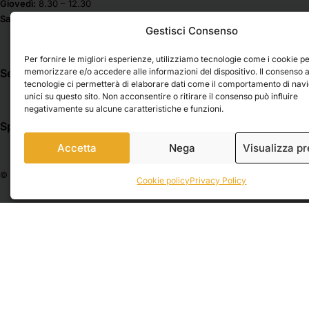
Giovedì:
8.30 – 12.30
Cartonaggio
Lyra
Sabato & Domenica chiuso
Gestisci Consenso
Cartonlegno
Mabef
Madras
Casa / Vernici e Restauro
Per fornire le migliori esperienze, utilizziamo tecnologie come i cookie p
Maimeri
Cavalletti
memorizzare e/o accedere alle informazioni del dispositivo. Il consenso 
Seguici su
tecnologie ci permetterà di elaborare dati come il comportamento di nav
Molotow
Cassette a cavalletto
unici su questo sito. Non acconsentire o ritirare il consenso può influire
Musa Belle Arti
Cassette vuote
negativamente su alcune caratteristiche e funzioni.
Nila
Spedizioni
Pagamenti
Cavalletti a lira
Nova Spa
Accetta
Nega
Visualizza p
Cavalletti da campagna
Novecento
Cavalletti da studio
© 2026 Belle Arti Corbara, IT03736520408 – REA: FO – 314246. All rights reser
Osama
Cookie policy
Privacy Policy
Cavalletti da tavolo
Pentel
Colori
Phase
Bombolette Spray
Pintura
Chalk Paint
Rembrandt
Colori a tempera
Royal Talens
Colori a tempera sfusi
Saunders
Colori acrilici