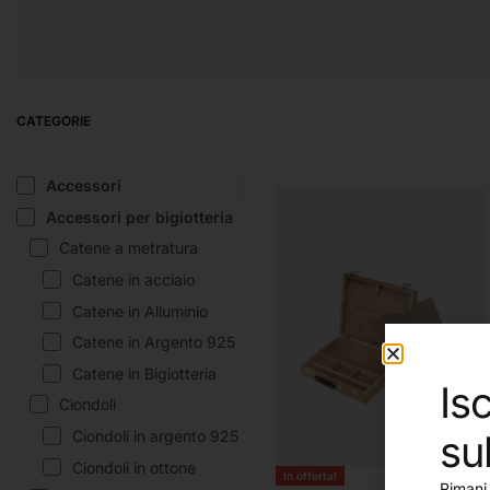
PENNARELLI
PENNELLI E
SC
ACCESSORI
CATEGORIE
Accessori
Accessori per bigiotteria
Catene a metratura
Catene in acciaio
Catene in Alluminio
Catene in Argento 925
Catene in Bigiotteria
Isc
Ciondoli
su
Ciondoli in argento 925
Ciondoli in ottone
In offerta!
Rimani 