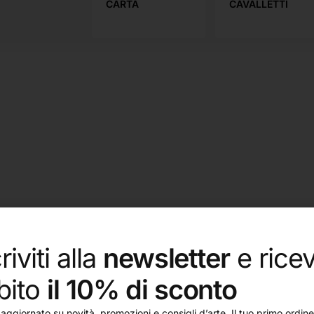
UOLA
CARTA
CAVALLETTI
riviti alla
newsletter
e ricev
bito
il 10% di sconto
aggiornato su novità, promozioni e consigli d’arte. Il tuo primo ordine 