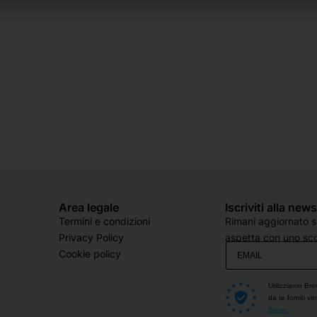
Area legale
Iscriviti alla new
Termini e condizioni
Rimani aggiornato su
Privacy Policy
aspetta con uno sco
Cookie policy
Utilizziamo Bre
da te forniti v
Brevo.