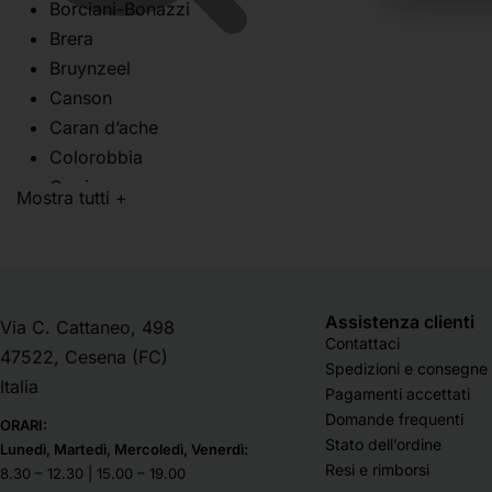
Borciani-Bonazzi
Carta
Brera
Book Disegno
Bruynzeel
Book Pittura
Canson
Carta crespa
Caran d’ache
Carta in fogli stesi
Colorobbia
Carta in rotoli
Copic
Mostra tutti +
Carta per acquerello
Cretacolor
Carta per calligrafia
Da Vinci
Carta per disegno
Daler-Rowney
Carta per incisioni e
Deka
Assistenza clienti
Via C. Cattaneo, 498
litografie
Divolo
Contattaci
47522, Cesena (FC)
Carta per olio e acrilico
Dom Arte Milano
Spedizioni e consegne
Italia
Carta per pantone e
Faber Castell
Pagamenti accettati
grafica
Domande frequenti
Fabriano
ORARI:
Stato dell’ordine
Carta per pastello
Lunedì, Martedì, Mercoledì, Venerdì:
Lefranc Bourgeois
Resi e rimborsi
8.30 – 12.30 | 15.00 – 19.00
Carta velina
Liquitex