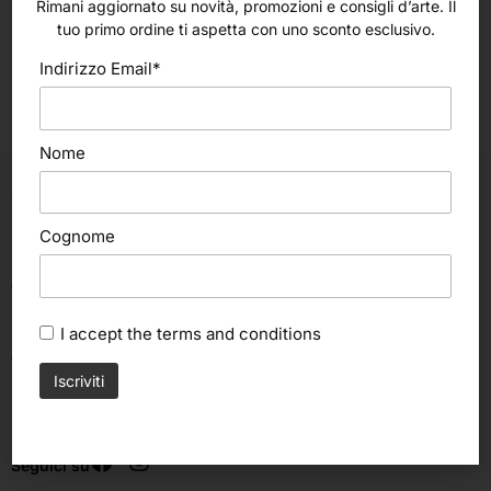
Scegli
Rimani aggiornato su novità, promozioni e consigli d’arte. Il
Da Vinci
tuo primo ordine ti aspetta con uno sconto esclusivo.
Pennello Serie 1505 (Da Vinci)
Indirizzo Email*
10,00
€
Nome
Via C. Cattaneo, 498
47522, Cesena (FC)
Cognome
Italia
ORARI:
Lunedì, Martedì, Mercoledì, Venerdì:
I accept the
terms and conditions
8.30 – 12.30 | 15.00 – 19.00
Giovedì:
8.30 – 12.30
Sabato & Domenica chiuso
Seguici su