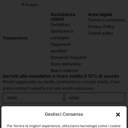
Assistenza
Area legale
clienti
Termini e condizioni
Contattaci
Privacy Policy
Spedizioni e
Cookie policy
consegne
Trasparenza
Pagamenti
accettati
Domande frequenti
Stato dell’ordine
Resi e rimborsi
Iscriviti alla newsletter e ricevi subito il 10% di sconto
Rimani aggiornato su novità, promozioni e consigli d’arte. Il tuo
primo ordine ti aspetta con uno sconto esclusivo.
Utilizziamo Brevo come piattaforma di marketing. Inviando questo modulo,
Gestisci Consenso
accetti che i dati personali da te forniti vengano trasferiti a Brevo per il
trattamento in conformità
all'Informativa sulla privacy di Brevo.
Per fornire le migliori esperienze, utilizziamo tecnologie come i cookie