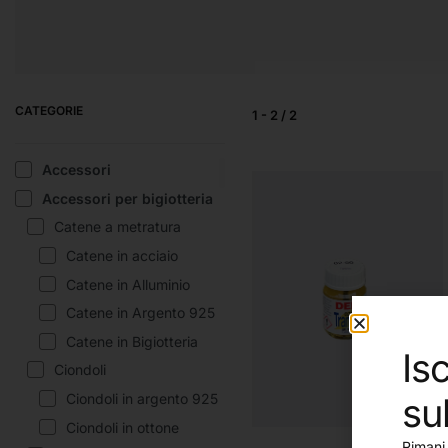
PENNARELLI
PENNELLI E
SC
ACCESSORI
CATEGORIE
1
-
2
/
2
Accessori
Accessori per bigiotteria
Catene a metratura
Catene in acciaio
Catene in Alluminio
Catene in Argento 925
Catene in Bigiotteria
Isc
Ciondoli
su
Ciondoli in argento 925
Ciondoli in ottone
Rimani 