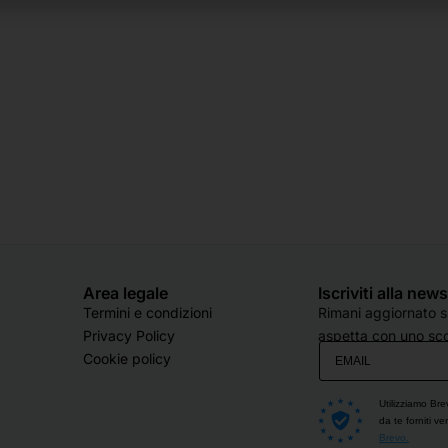
Area legale
Iscriviti alla new
Termini e condizioni
Rimani aggiornato su
Privacy Policy
aspetta con uno sco
Cookie policy
Utilizziamo Bre
da te forniti v
Brevo.