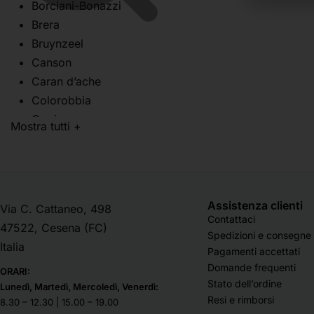
Borciani-Bonazzi
Carta
Brera
Book Disegno
Bruynzeel
Book Pittura
Canson
Carta crespa
Caran d’ache
Carta in fogli stesi
Colorobbia
Carta in rotoli
Copic
Mostra tutti +
Carta per acquerello
Cretacolor
Carta per calligrafia
Da Vinci
Carta per disegno
Daler-Rowney
Carta per incisioni e
Deka
Assistenza clienti
Via C. Cattaneo, 498
litografie
Divolo
Contattaci
47522, Cesena (FC)
Carta per olio e acrilico
Dom Arte Milano
Spedizioni e consegne
Italia
Carta per pantone e
Faber Castell
Pagamenti accettati
grafica
Domande frequenti
Fabriano
ORARI:
Stato dell’ordine
Carta per pastello
Lunedì, Martedì, Mercoledì, Venerdì:
Lefranc Bourgeois
Resi e rimborsi
8.30 – 12.30 | 15.00 – 19.00
Carta velina
Liquitex