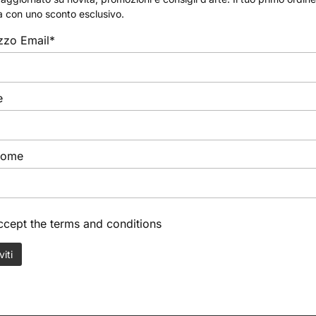
Deka
a con uno sconto esclusivo.
Deka Transparent, 25ml
izzo Email*
(Deka)
7,40
€
e
nome
accept the
terms and conditions