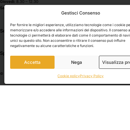
Giovedì:
8.30 – 12.30
Cartonaggio
Lyra
Sabato & Domenica chiuso
Gestisci Consenso
Cartonlegno
Mabef
Madras
Casa / Vernici e Restauro
Per fornire le migliori esperienze, utilizziamo tecnologie come i cookie p
Maimeri
Cavalletti
memorizzare e/o accedere alle informazioni del dispositivo. Il consenso 
Seguici su
tecnologie ci permetterà di elaborare dati come il comportamento di nav
Molotow
Cassette a cavalletto
unici su questo sito. Non acconsentire o ritirare il consenso può influire
Musa Belle Arti
Cassette vuote
negativamente su alcune caratteristiche e funzioni.
Nila
Spedizioni
Pagamenti
Cavalletti a lira
Nova Spa
Accetta
Nega
Visualizza p
Cavalletti da campagna
Novecento
Cavalletti da studio
© 2026 Belle Arti Corbara, IT03736520408 – REA: FO – 314246. All rights reser
Osama
Cookie policy
Privacy Policy
Cavalletti da tavolo
Pentel
Colori
Phase
Bombolette Spray
Pintura
Chalk Paint
Rembrandt
Colori a tempera
Royal Talens
Colori a tempera sfusi
Saunders
Colori acrilici