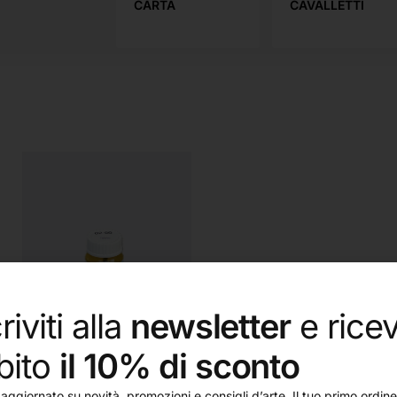
UOLA
CARTA
CAVALLETTI
riviti alla
newsletter
e ricev
bito
il 10% di sconto
aggiornato su novità, promozioni e consigli d’arte. Il tuo primo ordine 