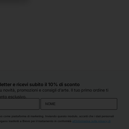
sletter e ricevi subito il 10% di sconto
 novità, promozioni e consigli d’arte. Il tuo primo ordine ti
nto esclusivo.
vo come piattaforma di marketing. Inviando questo modulo, accetti che i dati personali
engano trasferiti a Brevo per il trattamento in conformità
all'Informativa sulla privacy di