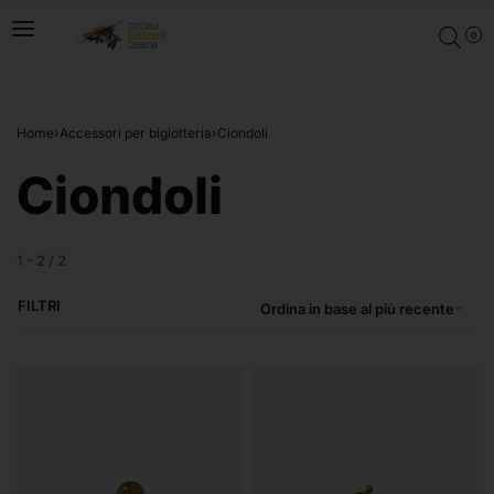
0
Home
›
Accessori per bigiotteria
›
Ciondoli
Ciondoli
1
-
2
/
2
FILTRI
Ordina in base al più recente