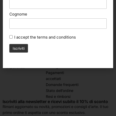
Giovedì:
8.30 – 12.30
Sabato & Domenica chiuso
Cognome
Seguici su
I accept the
terms and conditions
Assistenza
Area legale
clienti
Termini e condizioni
Contattaci
Privacy Policy
Spedizioni e
Cookie policy
consegne
Trasparenza
Pagamenti
accettati
Domande frequenti
Stato dell’ordine
Resi e rimborsi
Iscriviti alla newsletter e ricevi subito il 10% di sconto
Rimani aggiornato su novità, promozioni e consigli d’arte. Il tuo
primo ordine ti aspetta con uno sconto esclusivo.