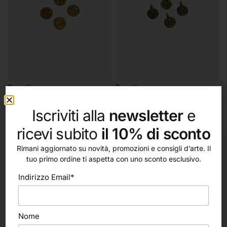
Scegli
Scegli
Moneta Martellata
Moneta Spirale
0,15
€
0,30
€
Iscriviti alla
newsletter
e
ricevi subito
il 10% di sconto
Rimani aggiornato su novità, promozioni e consigli d’arte. Il
Via C. Cattaneo, 498
tuo primo ordine ti aspetta con uno sconto esclusivo.
47522, Cesena (FC)
Indirizzo Email*
Italia
ORARI:
Lunedì, Martedì, Mercoledì, Venerdì:
Nome
8.30 – 12.30 | 15.00 – 19.00