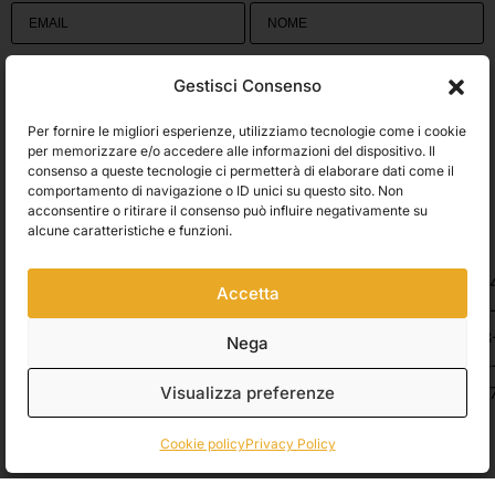
Utilizziamo Brevo come piattaforma di marketing. Inviando questo modulo,
Gestisci Consenso
accetti che i dati personali da te forniti vengano trasferiti a Brevo per il
trattamento in conformità
all'Informativa sulla privacy di Brevo.
Per fornire le migliori esperienze, utilizziamo tecnologie come i cookie
Accetto le condizioni generali e di ricevere le Newsletters.
per memorizzare e/o accedere alle informazioni del dispositivo. Il
consenso a queste tecnologie ci permetterà di elaborare dati come il
comportamento di navigazione o ID unici su questo sito. Non
ISCRIVITI
acconsentire o ritirare il consenso può influire negativamente su
Spedizioni
alcune caratteristiche e funzioni.
Accetta
Pagamenti
Nega
Visualizza preferenze
© 2026 Belle Arti Corbara, IT03736520408 – REA: FO – 314246. All rights
reserved.
Crediti
.
Cookie policy
Privacy Policy