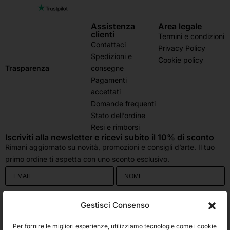
Assistenza
Area legale
clienti
Termini e condizioni
Contattaci
Privacy Policy
Spedizioni e
Cookie policy
consegne
Trasparenza
Pagamenti
accettati
Domande frequenti
Stato dell’ordine
Resi e rimborsi
Iscriviti alla newsletter e ricevi subito il 10% di sconto
Rimani aggiornato su novità, promozioni e consigli d’arte. Il tuo
primo ordine ti aspetta con uno sconto esclusivo.
Utilizziamo Brevo come piattaforma di marketing. Inviando questo modulo,
Gestisci Consenso
accetti che i dati personali da te forniti vengano trasferiti a Brevo per il
trattamento in conformità
all'Informativa sulla privacy di Brevo.
Per fornire le migliori esperienze, utilizziamo tecnologie come i cookie