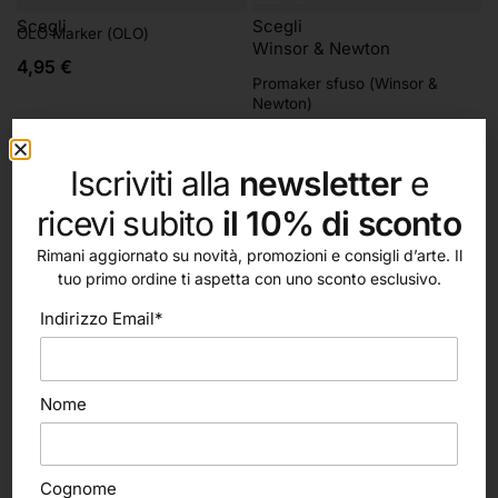
Scegli
Scegli
OLO Marker (OLO)
Winsor & Newton
4,95
€
Promaker sfuso (Winsor &
Newton)
4,05
€
Iscriviti alla
newsletter
e
ricevi subito
il 10% di sconto
Rimani aggiornato su novità, promozioni e consigli d’arte. Il
tuo primo ordine ti aspetta con uno sconto esclusivo.
Indirizzo Email*
Nome
Cognome
In offerta!