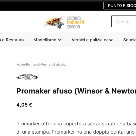
PUNTO FISIC
a e Restauro
Modellismo
Vernici e pulizia casa
Scuol
Home
›
Pennarelli
›
Pennarelli alcolici
Promaker sfuso (Winsor & Newto
4,05
€
Promarker offre una copertura senza striature a base d
di una stampa. Promarker ha una doppia punta: uno sc