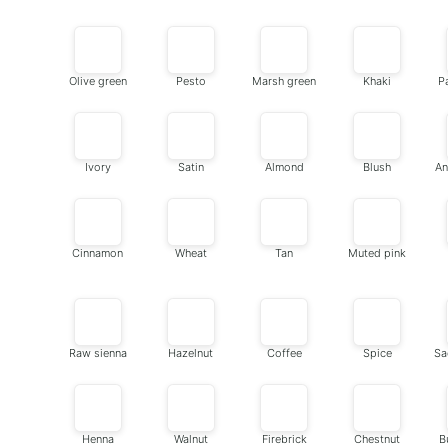
Olive green
Pesto
Marsh green
Khaki
P
Ivory
Satin
Almond
Blush
An
Cinnamon
Wheat
Tan
Muted pink
Raw sienna
Hazelnut
Coffee
Spice
Sa
Henna
Walnut
Firebrick
Chestnut
B