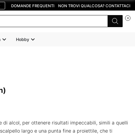
O
DOMANDE FREQUENTI
NON TROVI QUALCOSA? CONTATTACI
0
a
Hobby
n)
i alcol, per ottenere risultati impeccabili, simili a quelli
alpello largo e una punta fine a proiettile, che ti