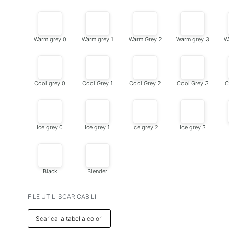
Warm grey 0
Warm grey 1
Warm Grey 2
Warm grey 3
W
Cool grey 0
Cool Grey 1
Cool Grey 2
Cool Grey 3
C
Ice grey 0
Ice grey 1
Ice grey 2
Ice grey 3
Black
Blender
FILE UTILI SCARICABILI
Scarica la tabella colori