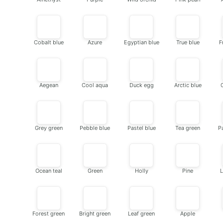
Cobalt blue
Azure
Egyptian blue
True blue
F
Aegean
Cool aqua
Duck egg
Arctic blue
Grey green
Pebble blue
Pastel blue
Tea green
P
Ocean teal
Green
Holly
Pine
L
Forest green
Bright green
Leaf green
Apple