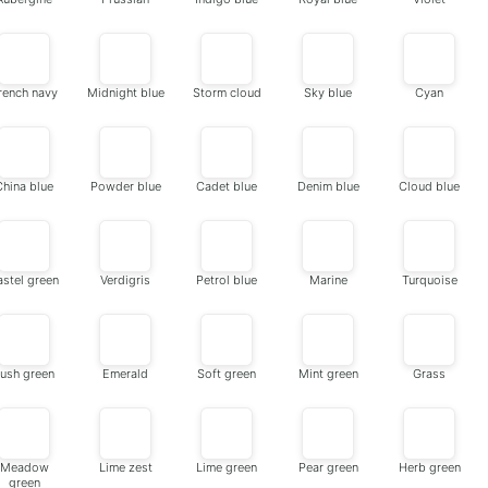
rench navy
Midnight blue
Storm cloud
Sky blue
Cyan
China blue
Powder blue
Cadet blue
Denim blue
Cloud blue
astel green
Verdigris
Petrol blue
Marine
Turquoise
ush green
Emerald
Soft green
Mint green
Grass
Meadow
Lime zest
Lime green
Pear green
Herb green
green