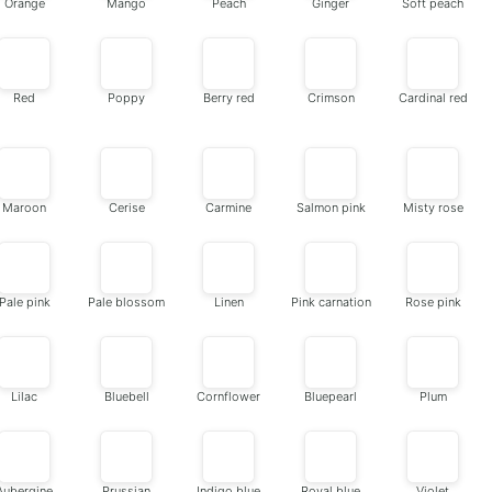
Orange
Mango
Peach
Ginger
Soft peach
Red
Poppy
Berry red
Crimson
Cardinal red
Maroon
Cerise
Carmine
Salmon pink
Misty rose
Pale pink
Pale blossom
Linen
Pink carnation
Rose pink
Lilac
Bluebell
Cornflower
Bluepearl
Plum
Aubergine
Prussian
Indigo blue
Royal blue
Violet