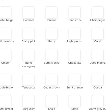
astel beige
Caramel
Praline
Sandstone
Champagne
tique white
Dusky pink
Putty
Light pecan
Coral
Umber
Burnt
Burnt sienna
Chocolate
Deep mocha
mahogany
ddle brown
Terracotta
Cedar brown
Burnt orange
Cocoa
urnt umber
Burgundy
Shale
Slate
Warm grey 00