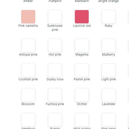
Amber
Pumpkin
Mandarin
Bright orange
Pink camellia
Sunkissed
Lipstick red
Ruby
pink
Antique pink
Hot pink
Magenta
Mulberry
Cocktail pink
Dusky rose
Pastel pink
Light pink
Blossom
Fuchsia pink
Orchid
Lavender
Amethyst
Purple
Wild orchid
Pink pearl