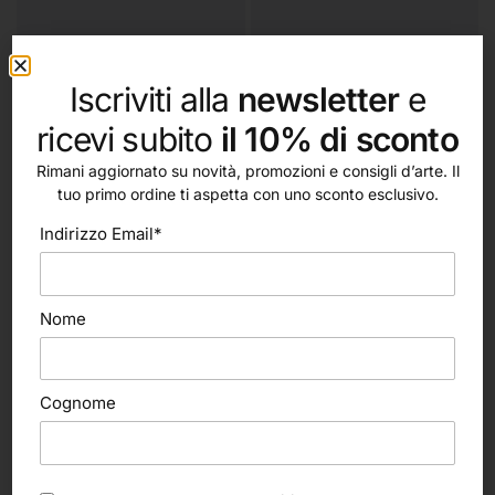
Scegli
Aggiungi al carrello
Missione per Doratura
Foglia oro zecchino decalco
22kt
Iscriviti alla
newsletter
e
5,80
€
83,00
€
ricevi subito
il 10% di sconto
Rimani aggiornato su novità, promozioni e consigli d’arte. Il
tuo primo ordine ti aspetta con uno sconto esclusivo.
Indirizzo Email*
Nome
Cognome
Scegli
Aggiungi al carrello
Foglia argento 925
Foglia oro zecchino 23,75kt