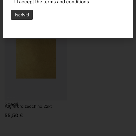
I accept the
terms and conditions
12,00
€
106,00
€
Scegli
Foglia oro zecchino 22kt
55,50
€