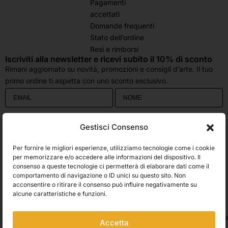
Pagamenti
accettati
Domande frequenti
Stato dell’ordine
Resi e rimborsi
Iscriviti alla newsletter e ricevi subito il 10% di sconto
Rimani aggiornato su novità, promozioni e consigli d’arte. Il tuo
primo ordine ti aspetta con uno sconto esclusivo.
Utilizziamo Brevo come piattaforma di marketing. Inviando questo modulo,
Gestisci Consenso
accetti che i dati personali da te forniti vengano trasferiti a Brevo per il
trattamento in conformità
all'Informativa sulla privacy di Brevo.
Per fornire le migliori esperienze, utilizziamo tecnologie come i cookie
Accetto le condizioni generali e di ricevere le Newsletters.
per memorizzare e/o accedere alle informazioni del dispositivo. Il
consenso a queste tecnologie ci permetterà di elaborare dati come il
comportamento di navigazione o ID unici su questo sito. Non
ISCRIVITI
acconsentire o ritirare il consenso può influire negativamente su
Spedizioni
alcune caratteristiche e funzioni.
Accetta