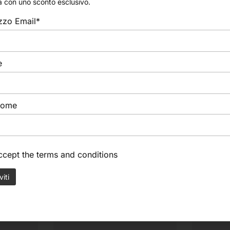
velina senza l’utilizzo di nessun collante. Sono possibili gra
a con uno sconto esclusivo.
orature eseguite in ambiente esterno.
izzo Email*
zioni su superfici lisce, piane o bombate quali opere d’arte
lie ciascuno.
e
nome
accept the
terms and conditions