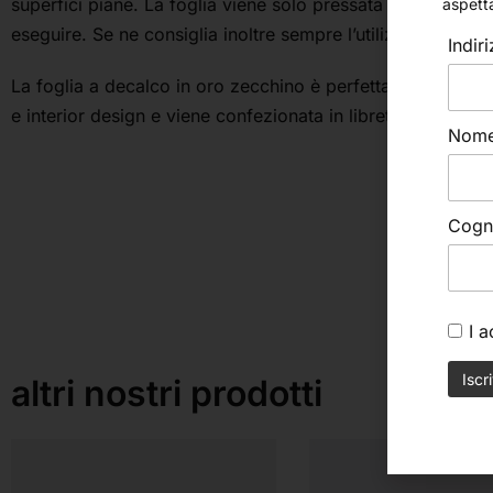
superfici piane. La foglia viene solo pressata sulla carta 
aspett
eseguire. Se ne consiglia inoltre sempre l’utilizzo nelle d
Indir
La foglia a decalco in oro zecchino è perfetta per applica
e interior design e viene confezionata in libretti da 25 fog
Nom
Cog
I 
altri nostri prodotti