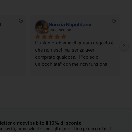
I
Nunzia Napolitano
anno scorso
L'unico problema di questo negozio è 
I
che non esci mai senza aver 
t
comprato qualcosa. Il "do solo 
g
un'occhiata" con me non funziona! 
p
Ahahahahah! I materiali sono tutti di 
t
qualità e spaziano su praticamente 
v
tutte le tecniche artistiche. Il 
p
personale è sempre super gentile, 
c
molto preparato e, soprattutto, col 
d
sorriso, anche quando sono oberate 
o
di lavoro (come è capitato oggi). 
e
Hanno sempre un occhio di riguardo 
q
sletter e ricevi subito il 10% di sconto
per tutti e si fanno in quattro per 
d
 novità, promozioni e consigli d’arte. Il tuo primo ordine ti