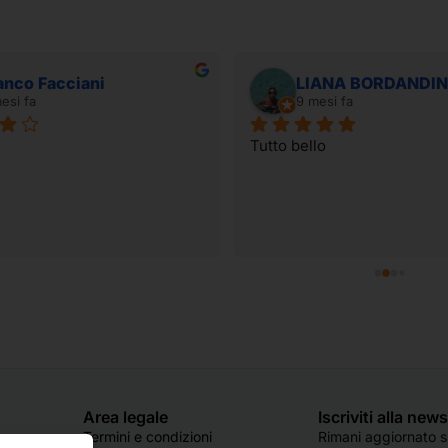
anco Facciani
LIANA BORDANDIN
esi fa
9 mesi fa
Tutto bello
Area legale
Iscriviti alla new
Termini e condizioni
Rimani aggiornato su