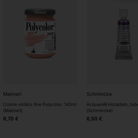
Maimeri
Schmincke
Colore vinilico fine Polycolor, 140ml
Acquerelli Horadam, tub
(Maimeri)
(Schmincke)
8,70
€
6,50
€