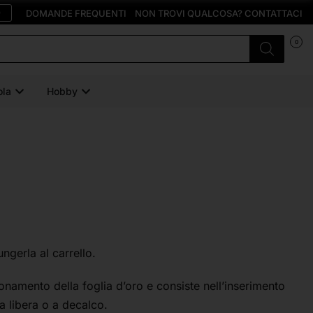
O
DOMANDE FREQUENTI
NON TROVI QUALCOSA? CONTATTACI
0
ola
Hobby
ungerla al carrello.
zionamento della foglia d’oro e consiste nell’inserimento
ma libera o a decalco.