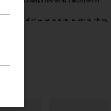
di di pressatura diversa a seconda della lavorazione da
, cupole, architetture contemporanee, monumenti, lettering