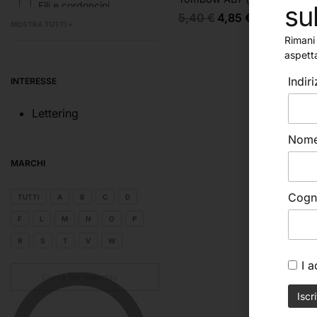
Fili e cordoncini
su
5,40
€
4,85
€
Minuteria
MOSTRA TUTTI +
Rimani 
Chiusure in Acciaio
aspett
Chiusure in argento 925
Indir
INTERESSE
Chiusure in ottone
Passanti
Lettering
Passanti in acciaio
Nom
Passanti in Argento 925
MARCHI
Passanti in ottone
Perline varie
Cog
TUTTI
A
B
C
D
Pietre
F
L
M
N
O
P
Pietre a filo
R
S
T
V
W
Pietre sfuse
I 
Argilla
Articoli per decorazioni
Best Seller