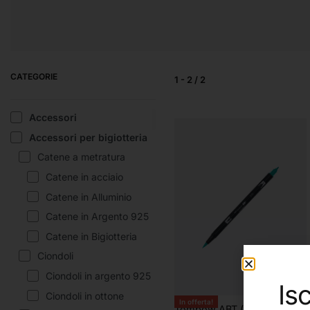
PENNARELLI
PENNELLI E
SC
ACCESSORI
CATEGORIE
1
-
2
/
2
Accessori
Accessori per bigiotteria
Catene a metratura
Catene in acciaio
Catene in Alluminio
Catene in Argento 925
Catene in Bigiotteria
Ciondoli
Ciondoli in argento 925
Isc
Ciondoli in ottone
In offerta!
Tombow ABT (Tombow)