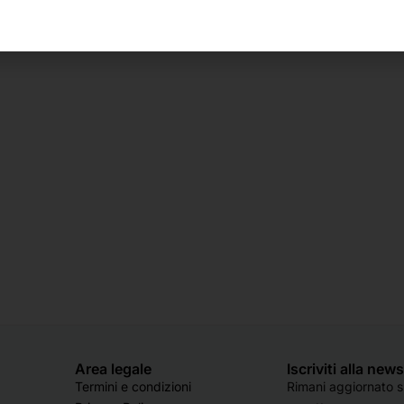
Area legale
Iscriviti alla new
Termini e condizioni
Rimani aggiornato su