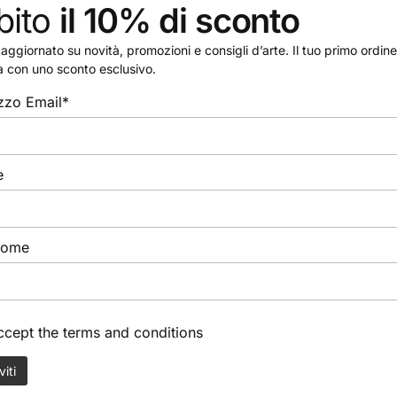
bito
il 10% di sconto
Lyra
Pennarello Aqua Brush Duo,
aggiornato su novità, promozioni e consigli d’arte. Il tuo primo ordine 
sfuso (Lyra)
a con uno sconto esclusivo.
2,60
€
izzo Email*
e
nome
accept the
terms and conditions