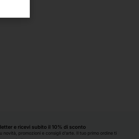
sletter e ricevi subito il 10% di sconto
 novità, promozioni e consigli d’arte. Il tuo primo ordine ti