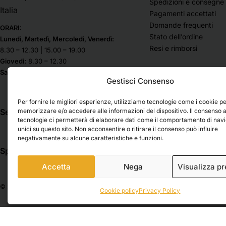
Spedizioni e consegne
Cartonaggio
Italia
Faber Castell
Pagamenti accettati
Cartonlegno
Domande frequenti
Fabriano
ORARI:
Stato dell’ordine
Casa / Vernici e Restauro
Lunedì, Martedì, Mercoledì, Venerdì:
Lefranc Bourgeois
Resi e rimborsi
8.30 – 12.30 | 15.00 – 19.00
Cavalletti
Liquitex
Giovedì:
8.30 – 12.30
Cassette a cavalletto
Lyra
Sabato & Domenica chiuso
Cassette vuote
Gestisci Consenso
Mabef
Cavalletti a lira
Madras
Per fornire le migliori esperienze, utilizziamo tecnologie come i cookie p
Maimeri
Cavalletti da campagna
memorizzare e/o accedere alle informazioni del dispositivo. Il consenso 
Seguici su
tecnologie ci permetterà di elaborare dati come il comportamento di nav
Molotow
Cavalletti da studio
unici su questo sito. Non acconsentire o ritirare il consenso può influire
Musa Belle Arti
Cavalletti da tavolo
negativamente su alcune caratteristiche e funzioni.
Nila
Spedizioni
Pagamenti
Colori
Nova Spa
Accetta
Nega
Visualizza p
Bombolette Spray
Novecento
Chalk Paint
© 2026 Belle Arti Corbara, IT03736520408 – REA: FO – 314246. All rights reser
Osama
Cookie policy
Privacy Policy
Colori a tempera
Pentel
Colori a tempera sfusi
Phase
Colori acrilici