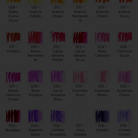
009 –
010 –
011 –
012 –
013 –
015 –
Giallo
Arancio
Arancio
Arancio
Arancio
Arancio
Cromo
Pallido
Chiaro
Permanen
Chiaro
Scuro
Scuro
te
017 –
020 –
021 –
022 –
024 –
026 –
Cinabro
Rosso
Lacca
Lacca
Rosa
Carminio
Permanen
Geranio
Geranio
Carminio
Scuro
te
Pallida
Scura
027 –
028 –
029 –
030 –
031 –
032 –
Rosso
Rosa
Lacca
Incarnato
Incarnato
Incarnato
Carminio
Porpora
Alizarina
Scuro
Medio
Chiaro
Chiaro
Rosa
033 –
034 –
035 –
037 –
038 –
039 –
Bordeaux
Magenta
Violetto
Viola
Violetto
Violetto
Scuro
Rossastro
Cobalto
Chiaro