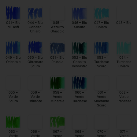
041 – Blu
044 – Blu
045 –
046 – Blu
047 – Blu
048 – Blu
di Delfi
Cobalto
Azzurro
Smalto
Chiaro
Chiaro
Ghiaccio
049 – Blu
050 – Blu
051 – Blu
052 – Blu
053 –
054 –
Orientale
Oltremare
Prussia
Cobalto
Turchese
Turchese
Scuro
Verdastro
Scuro
Chiaro
055 –
056 –
058 –
060 –
061 –
062 –
Verde
Verde
Verde
Verde
Verde
Verde
Scuro
Brillante
Minerale
Turchese
Smeraldo
Francese
Scuro
063 –
066 –
067 –
068 –
070 –
071 –
Verde
Verde
Verde
Verde
Verde
Verde