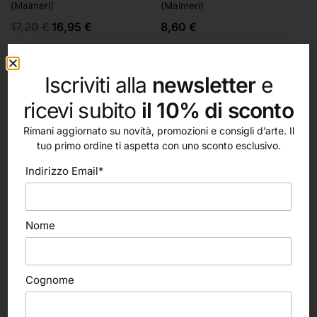
(Maimeri)
(Maimeri)
17,20
€
16,95
€
8,60
€
Iscriviti alla
newsletter
e
ricevi subito
il 10% di sconto
Rimani aggiornato su novità, promozioni e consigli d’arte. Il
tuo primo ordine ti aspetta con uno sconto esclusivo.
Indirizzo Email*
Nome
Scegli
Scegli
IN ARRIVO
Maimeri
Maimeri
Cognome
Maimeri Acrilico, 1000ml
Colore vinilico fine Polycolor,
(Maimeri)
140ml (Maimeri)