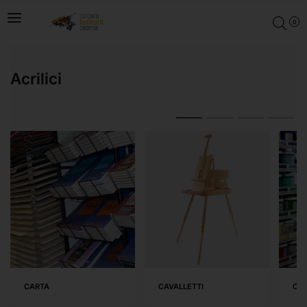
0
Acrilici
CARTA
CAVALLETTI
COL