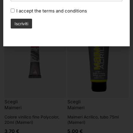
29,45
€
8,70
€
I accept the
terms and conditions
Scegli
Scegli
Maimeri
Maimeri
Colore vinilico fine Polycolor,
Maimeri Acrilico, tubo 75ml
20ml (Maimeri)
(Maimeri)
3,70
€
5,00
€