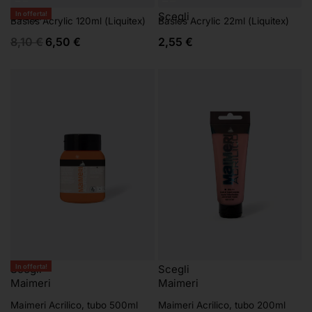
In offerta!
Scegli
Scegli
Basics Acrylic 120ml (Liquitex)
Basics Acrylic 22ml (Liquitex)
8,10
€
6,50
€
2,55
€
In offerta!
Scegli
Scegli
Maimeri
Maimeri
Maimeri Acrilico, tubo 500ml
Maimeri Acrilico, tubo 200ml