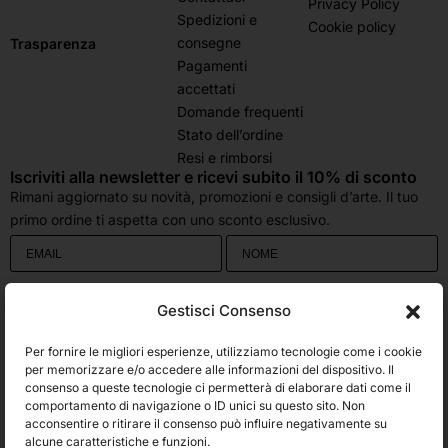
Privacy Policy
Spedizioni e
Cookie policy
consegne
Trasparenza
Pagamenti
accettati
Domande frequenti
Stato dell’ordine
Resi e rimborsi
Iscriviti alla newsletter e ricevi subito il 10% di sconto
Rimani aggiornato su novità, promozioni e consigli d’arte. Il tuo
primo ordine ti aspetta con uno sconto esclusivo.
Utilizziamo Brevo come piattaforma di marketing. Inviando questo modulo,
Gestisci Consenso
accetti che i dati personali da te forniti vengano trasferiti a Brevo per il
trattamento in conformità
all'Informativa sulla privacy di Brevo.
Per fornire le migliori esperienze, utilizziamo tecnologie come i cookie
Accetto le condizioni generali e di ricevere le Newsletters.
per memorizzare e/o accedere alle informazioni del dispositivo. Il
consenso a queste tecnologie ci permetterà di elaborare dati come il
comportamento di navigazione o ID unici su questo sito. Non
ISCRIVITI
acconsentire o ritirare il consenso può influire negativamente su
Spedizioni
alcune caratteristiche e funzioni.