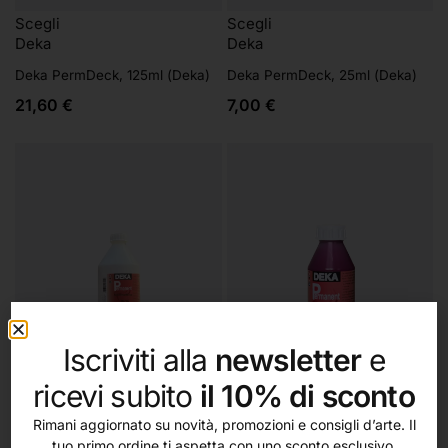
Scegli
Scegli
Deka
Deka
Deka PermDeck, 125ml (Deka)
Deka PermDeck, 25ml (Deka)
21,60
€
7,00
€
Iscriviti alla
newsletter
e
ricevi subito
il 10% di sconto
Rimani aggiornato su novità, promozioni e consigli d’arte. Il
Aggiungi al carrello
Scegli
tuo primo ordine ti aspetta con uno sconto esclusivo.