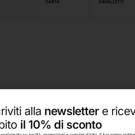
UOLA
CARTA
CAVALLETTI
riviti alla
newsletter
e ricev
bito
il 10% di sconto
aggiornato su novità, promozioni e consigli d’arte. Il tuo primo ordine 