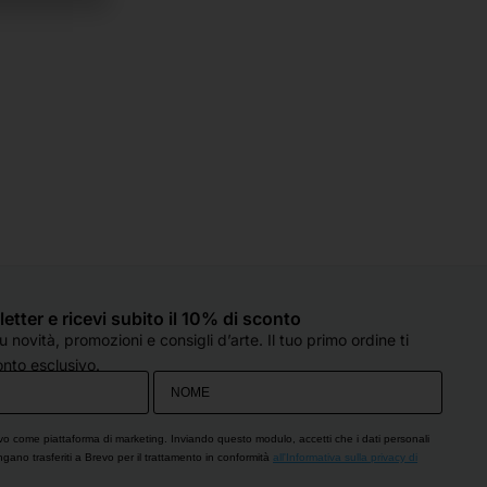
sletter e ricevi subito il 10% di sconto
 novità, promozioni e consigli d’arte. Il tuo primo ordine ti
nto esclusivo.
vo come piattaforma di marketing. Inviando questo modulo, accetti che i dati personali
engano trasferiti a Brevo per il trattamento in conformità
all'Informativa sulla privacy di