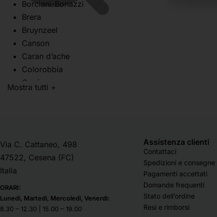
Borciani-Bonazzi
Carta
Brera
Book Disegno
Bruynzeel
Book Pittura
Canson
Carta crespa
Caran d’ache
Carta in fogli stesi
Colorobbia
Carta in rotoli
Copic
Mostra tutti +
Carta per acquerello
Cretacolor
Carta per calligrafia
Da Vinci
Carta per disegno
Daler-Rowney
Carta per incisioni e
Deka
Assistenza clienti
Via C. Cattaneo, 498
litografie
Divolo
Contattaci
47522, Cesena (FC)
Carta per olio e acrilico
Dom Arte Milano
Spedizioni e consegne
Italia
Carta per pantone e
Faber Castell
Pagamenti accettati
grafica
Domande frequenti
Fabriano
ORARI:
Stato dell’ordine
Carta per pastello
Lunedì, Martedì, Mercoledì, Venerdì:
Lefranc Bourgeois
Resi e rimborsi
8.30 – 12.30 | 15.00 – 19.00
Carta velina
Liquitex