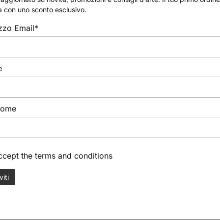
a con uno sconto esclusivo.
izzo Email*
e
nome
accept the
terms and conditions