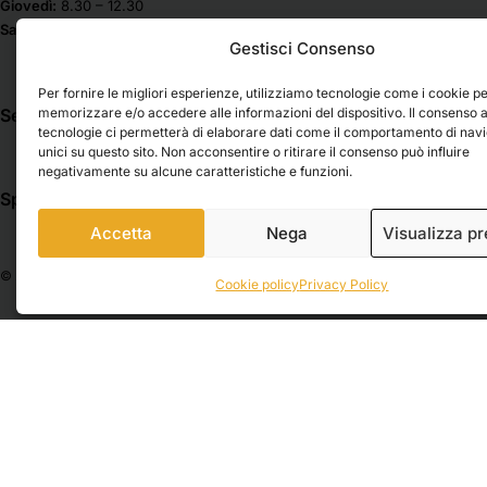
Giovedì:
8.30 – 12.30
Cartonaggio
Lyra
Sabato & Domenica chiuso
Gestisci Consenso
Cartonlegno
Mabef
Madras
Casa / Vernici e Restauro
Per fornire le migliori esperienze, utilizziamo tecnologie come i cookie p
Maimeri
Cavalletti
memorizzare e/o accedere alle informazioni del dispositivo. Il consenso 
Seguici su
tecnologie ci permetterà di elaborare dati come il comportamento di nav
Molotow
Cassette a cavalletto
unici su questo sito. Non acconsentire o ritirare il consenso può influire
Musa Belle Arti
Cassette vuote
negativamente su alcune caratteristiche e funzioni.
Nila
Spedizioni
Pagamenti
Cavalletti a lira
Nova Spa
Accetta
Nega
Visualizza p
Cavalletti da campagna
Novecento
Cavalletti da studio
© 2026 Belle Arti Corbara, IT03736520408 – REA: FO – 314246. All rights reser
Osama
Cookie policy
Privacy Policy
Cavalletti da tavolo
Pentel
Colori
Phase
Bombolette Spray
Pintura
Chalk Paint
Rembrandt
Colori a tempera
Royal Talens
Colori a tempera sfusi
Saunders
Colori acrilici