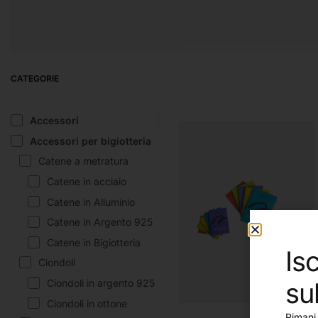
PENNARELLI
PENNELLI E
SC
ACCESSORI
CATEGORIE
Accessori
Accessori per bigiotteria
Catene a metratura
Catene in acciaio
Catene in Alluminio
Catene in Argento 925
Catene in Bigiotteria
Isc
Ciondoli
su
Ciondoli in argento 925
Ciondoli in ottone
Rimani 