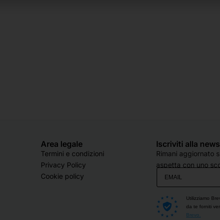
Area legale
Iscriviti alla new
Termini e condizioni
Rimani aggiornato su
Privacy Policy
aspetta con uno sco
Cookie policy
Utilizziamo Bre
da te forniti v
Brevo.