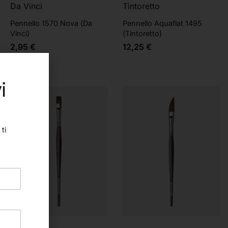
Da Vinci
Tintoretto
Pennello 1570 Nova (Da
Pennello Aquaflat 1495
Vinci)
(Tintoretto)
2,95
€
12,25
€
i
ti