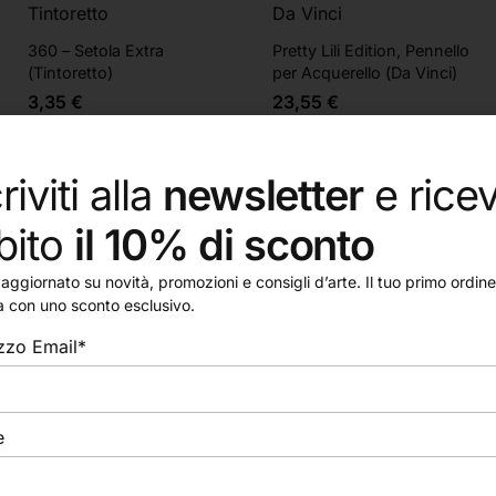
Tintoretto
Da Vinci
360 – Setola Extra
Pretty Lili Edition, Pennello
(Tintoretto)
per Acquerello (Da Vinci)
3,35
€
23,55
€
riviti alla
newsletter
e ricev
bito
il 10% di sconto
aggiornato su novità, promozioni e consigli d’arte. Il tuo primo ordine 
a con uno sconto esclusivo.
izzo Email*
e