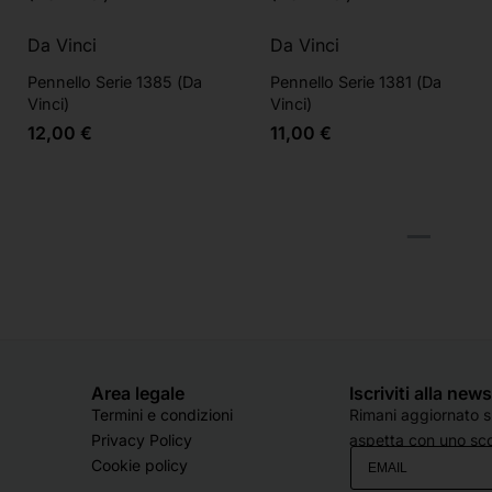
Da Vinci
Da Vinci
Pennello Serie 1385 (Da
Pennello Serie 1381 (Da
Vinci)
Vinci)
12,00
€
11,00
€
Area legale
Iscriviti alla new
Termini e condizioni
Rimani aggiornato su
Privacy Policy
aspetta con uno sco
Cookie policy