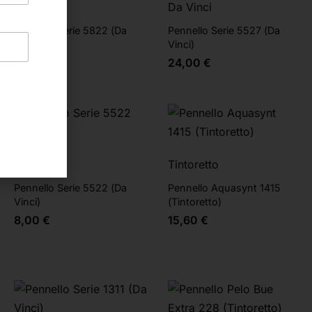
Da Vinci
Da Vinci
Pennello Serie 5822 (Da
Pennello Serie 5527 (Da
Vinci)
Vinci)
9,00
€
24,00
€
Da Vinci
Tintoretto
Pennello Serie 5522 (Da
Pennello Aquasynt 1415
Vinci)
(Tintoretto)
8,00
€
15,60
€