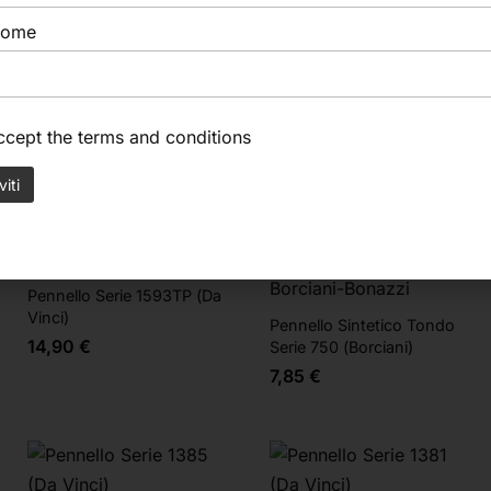
Tintoretto
Tintoretto
nome
Pennello Martora Kolinsky
Pennello Magneto 1477
334 (Tintoretto)
(Tintoretto)
3,90
€
13,70
€
accept the
terms and conditions
Da Vinci
Borciani-Bonazzi
Pennello Serie 1593TP (Da
Vinci)
Pennello Sintetico Tondo
14,90
€
Serie 750 (Borciani)
7,85
€