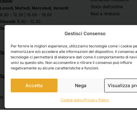
Schmincke
ORARI:
Stato dell’ordine
Colori acrilici sfusi
Lunedì, Martedì, Mercoledì, Venerdì:
Sennelier
Resi e rimborsi
8.30 – 12.30 | 15.00 – 19.00
Colori ad acquerello
St Cuthberts Mill
Giovedì:
8.30 – 12.30
Stabilo
Colori acquerello sfusi
Sabato & Domenica chiuso
Gestisci Consenso
Staedtler
Colori ad olio
Stafil
Colori ad olio sfusi
Per fornire le migliori esperienze, utilizziamo tecnologie come i cookie p
Tintoretto
Colori per il viso
memorizzare e/o accedere alle informazioni del dispositivo. Il consenso 
Seguici su
tecnologie ci permetterà di elaborare dati come il comportamento di nav
Van Gogh
Colori per marmorizzare
unici su questo sito. Non acconsentire o ritirare il consenso può influire
Viarco
negativamente su alcune caratteristiche e funzioni.
Colori per stoffa
Winsor & Newton
Spedizioni
Pagamenti
Colori per vetro
Accetta
Nega
Visualizza p
Engobbi
Inchiostri di china
© 2026 Belle Arti Corbara, IT03736520408 – REA: FO – 314246. All rights reser
Cookie policy
Privacy Policy
Pigmenti in polvere
Prodotti ausiliari
Additivi e ausiliari per
acquerello