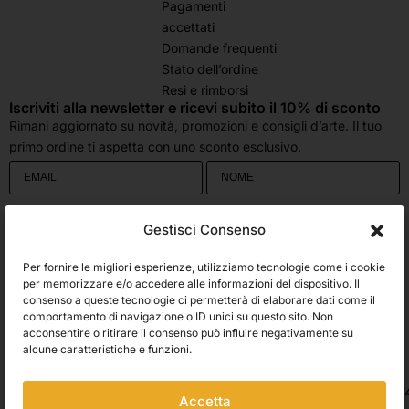
Pagamenti
accettati
Domande frequenti
Stato dell’ordine
Resi e rimborsi
Iscriviti alla newsletter e ricevi subito il 10% di sconto
Rimani aggiornato su novità, promozioni e consigli d’arte. Il tuo
primo ordine ti aspetta con uno sconto esclusivo.
Utilizziamo Brevo come piattaforma di marketing. Inviando questo modulo,
Gestisci Consenso
accetti che i dati personali da te forniti vengano trasferiti a Brevo per il
trattamento in conformità
all'Informativa sulla privacy di Brevo.
Per fornire le migliori esperienze, utilizziamo tecnologie come i cookie
Accetto le condizioni generali e di ricevere le Newsletters.
per memorizzare e/o accedere alle informazioni del dispositivo. Il
consenso a queste tecnologie ci permetterà di elaborare dati come il
comportamento di navigazione o ID unici su questo sito. Non
ISCRIVITI
acconsentire o ritirare il consenso può influire negativamente su
Spedizioni
alcune caratteristiche e funzioni.
Accetta