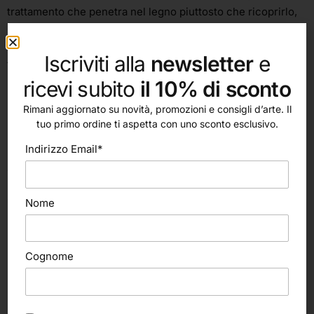
trattamento che penetra nel legno piuttosto che ricoprirlo,
rendendolo pertanto resistente all’acqua ed estraneo alla
classica sfogliatura della vernice esterna. Antiscivolo al
Iscriviti alla
newsletter
e
tatto, regala un’impugnatura più salda che garantisce la
massima precisione.
ricevi subito
il 10% di sconto
Rimani aggiornato su novità, promozioni e consigli d’arte. Il
tuo primo ordine ti aspetta con uno sconto esclusivo.
Indirizzo Email*
Ti potrebbe interessare…
Nome
Cognome