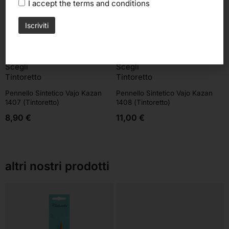
I accept the
terms and conditions
Scegli
Scegli
Tintoretto
Tintoretto
Pennello Sintetico Vajo Kazan
Pennello Sintetico Vajo Kazan
1407 (Tintoretto)
1408 (Tintoretto)
8,90
€
11,00
€
altri nostri prodotti