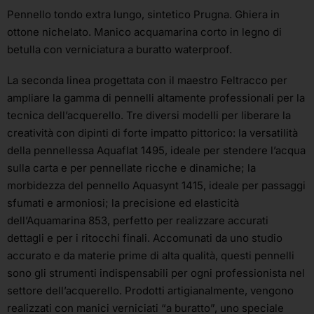
Pennello tondo extra lungo, sintetico Prugna. Ghiera in
ottone nichelato. Manico acquamarina corto in legno di
betulla con verniciatura a buratto waterproof.
La seconda linea progettata con il maestro Feltracco per
ampliare la gamma di pennelli altamente professionali per la
tecnica dell’acquerello. Tre diversi modelli per liberare la
creatività con dipinti di forte impatto pittorico: la versatilità
della pennellessa Aquaflat 1495, ideale per stendere l’acqua
sulla carta e per pennellate ricche e dinamiche; la
morbidezza del pennello Aquasynt 1415, ideale per passaggi
sfumati e armoniosi; la precisione ed elasticità
dell’Aquamarina 853, perfetto per realizzare accurati
dettagli e per i ritocchi finali. Accomunati da uno studio
accurato e da materie prime di alta qualità, questi pennelli
sono gli strumenti indispensabili per ogni professionista nel
settore dell’acquerello. Prodotti artigianalmente, vengono
realizzati con manici verniciati “a buratto”, uno speciale