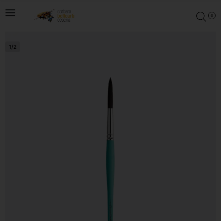
0
1
/
2