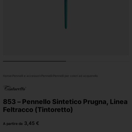
Home
›
Pennelli e accessori
›
Pennelli
›
Pennelli per colori ad acquerello
853 – Pennello Sintetico Prugna, Linea
Feltracco (Tintoretto)
3,45
€
A partire da