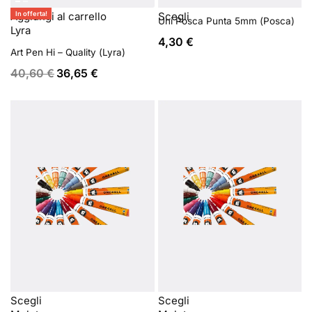
Scegli
In offerta!
Aggiungi al carrello
Uni Posca Punta 5mm (Posca)
Lyra
4,30
€
Art Pen Hi – Quality (Lyra)
40,60
€
36,65
€
Scegli
Scegli