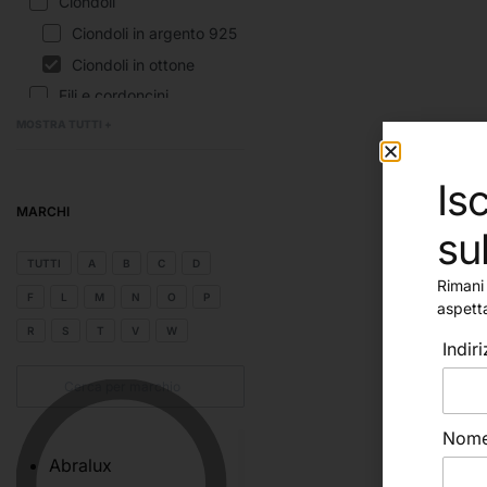
Ciondoli
Ciondoli in argento 925
Ciondoli in ottone
Fili e cordoncini
Minuteria
MOSTRA TUTTI +
Chiusure in Acciaio
Isc
Chiusure in argento 925
MARCHI
Chiusure in ottone
su
Passanti
TUTTI
A
B
C
D
Passanti in acciaio
Rimani 
F
L
M
N
O
P
aspett
Passanti in Argento 925
R
S
T
V
W
Passanti in ottone
Indir
Perline varie
Pietre
Nom
Pietre a filo
Abralux
Pietre sfuse