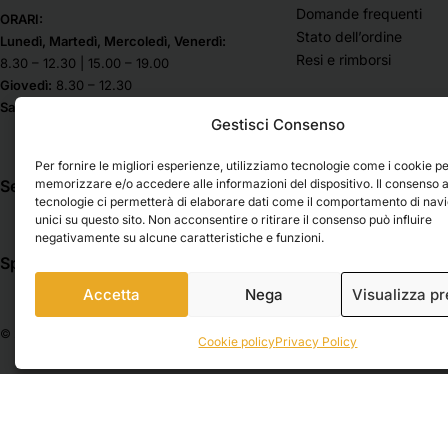
grafica
Domande frequenti
Fabriano
ORARI:
Stato dell’ordine
Carta per pastello
Lunedì, Martedì, Mercoledì, Venerdì:
Lefranc Bourgeois
Resi e rimborsi
8.30 – 12.30 | 15.00 – 19.00
Carta velina
Liquitex
Giovedì:
8.30 – 12.30
Cartonaggio
Lyra
Sabato & Domenica chiuso
Gestisci Consenso
Cartonlegno
Mabef
Madras
Casa / Vernici e Restauro
Per fornire le migliori esperienze, utilizziamo tecnologie come i cookie p
Maimeri
Cavalletti
memorizzare e/o accedere alle informazioni del dispositivo. Il consenso 
Seguici su
tecnologie ci permetterà di elaborare dati come il comportamento di nav
Molotow
Cassette a cavalletto
unici su questo sito. Non acconsentire o ritirare il consenso può influire
Musa Belle Arti
Cassette vuote
negativamente su alcune caratteristiche e funzioni.
Nila
Spedizioni
Pagamenti
Cavalletti a lira
Nova Spa
Accetta
Nega
Visualizza p
Cavalletti da campagna
Novecento
Cavalletti da studio
© 2026 Belle Arti Corbara, IT03736520408 – REA: FO – 314246. All rights reser
Osama
Cookie policy
Privacy Policy
Cavalletti da tavolo
Pentel
Colori
Phase
Bombolette Spray
Pintura
Chalk Paint