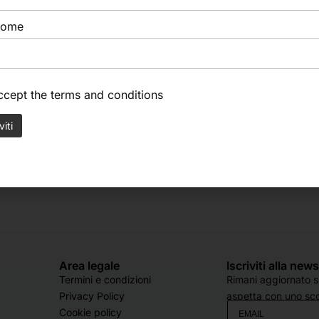
nome
accept the
terms and conditions
Area legale
Iscriviti alla new
Termini e condizioni
Rimani aggiornato su
Privacy Policy
aspetta con uno sco
Cookie policy