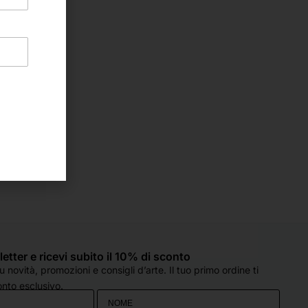
sletter e ricevi subito il 10% di sconto
 novità, promozioni e consigli d’arte. Il tuo primo ordine ti
nto esclusivo.