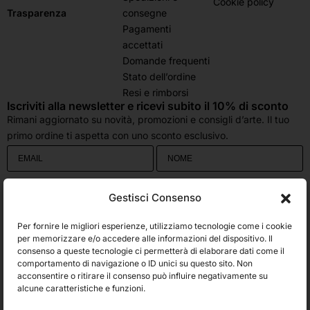
Cookie policy
consegne
Trasparenza
Pagamenti
accettati
Domande frequenti
Stato dell’ordine
Resi e rimborsi
Iscriviti alla newsletter e ricevi subito il 10% di sconto
Rimani aggiornato su novità, promozioni e consigli d’arte. Il tuo
primo ordine ti aspetta con uno sconto esclusivo.
Utilizziamo Brevo come piattaforma di marketing. Inviando questo modulo,
Gestisci Consenso
accetti che i dati personali da te forniti vengano trasferiti a Brevo per il
trattamento in conformità
all'Informativa sulla privacy di Brevo.
Per fornire le migliori esperienze, utilizziamo tecnologie come i cookie
Accetto le condizioni generali e di ricevere le Newsletters.
per memorizzare e/o accedere alle informazioni del dispositivo. Il
consenso a queste tecnologie ci permetterà di elaborare dati come il
comportamento di navigazione o ID unici su questo sito. Non
ISCRIVITI
acconsentire o ritirare il consenso può influire negativamente su
Spedizioni
alcune caratteristiche e funzioni.