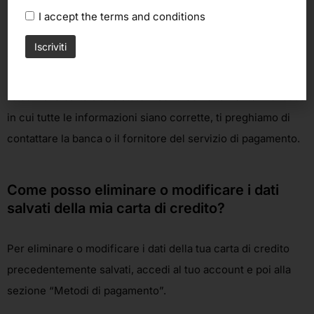
momento dell’acquisto?
I accept the
terms and conditions
Se ricevi una notifica con la quale si comunica che il
metodo di pagamento è stato rifiutato, verifica che i dettagli
relativi alla carta siano state inseriti correttamente. Nel caso
in cui tutte le informazioni siano corrette, ti preghiamo di
contattare la banca o il fornitore del servizio di pagamento.
Come posso eliminare o modificare i dati
salvati della mia carta di credito?
Per eliminare o modificare i dati della tua carta di credito
precedentemente salvati, accedi al tuo account e poi alla
sezione “Metodi di pagamento”.