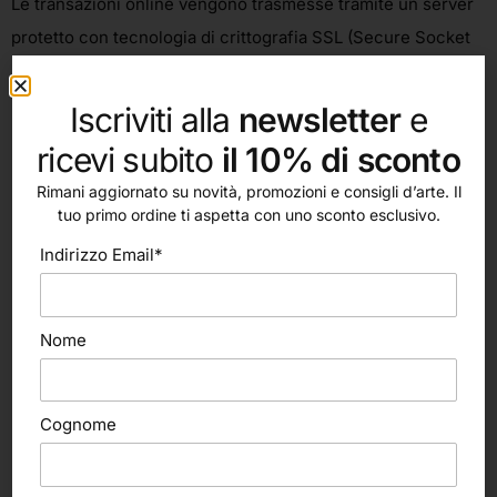
Le transazioni online vengono trasmesse tramite un server
protetto con tecnologia di crittografia SSL (Secure Socket
Layer).
Iscriviti alla
newsletter
e
ricevi subito
il 10% di sconto
PAGAMENTI
Rimani aggiornato su novità, promozioni e consigli d’arte. Il
tuo primo ordine ti aspetta con uno sconto esclusivo.
Quali sono i metodi di pagamento accettati?
Indirizzo Email*
I metodi di pagamento accettati per gli acquisti nel nostro
negozio online sono le principali carte di credito e di debito
Nome
(Visa, Mastercard, Maestro, American Express, Diners Club,
Discover, JCB e Cartasi), PayPal e Bonifico Bancario.
Cognome
Perché la mia carta di credito o altri
strumenti di pagamento vengono rifiutati al