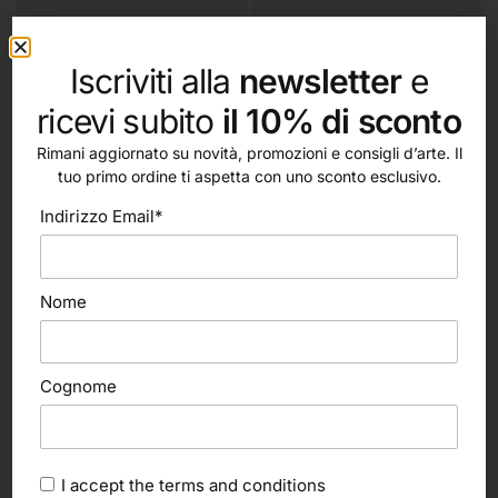
Iscriviti alla
newsletter
e
ricevi subito
il 10% di sconto
Rimani aggiornato su novità, promozioni e consigli d’arte. Il
tuo primo ordine ti aspetta con uno sconto esclusivo.
Indirizzo Email*
Nome
In offerta!
In offerta!
Scegli
Scegli
Canson
Canson
XL Mixed Media Textured
XL Sketch
Cognome
11,20
€
9,50
€
6,70
€
5,90
€
I accept the
terms and conditions