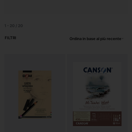
1
-
20
/
20
FILTRI
Ordina in base al più recente