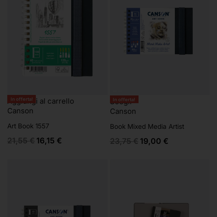
In offerta!
Aggiungi al carrello
In offerta!
Scegli
Canson
Canson
Art Book 1557
Book Mixed Media Artist
21,55
€
16,15
€
23,75
€
19,00
€