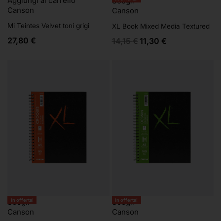
Aggiungi al carrello
Scegli
Canson
Canson
Mi Teintes Velvet toni grigi
XL Book Mixed Media Textured
27,80
€
14,15
€
11,30
€
In offerta!
In offerta!
Scegli
Scegli
Canson
Canson