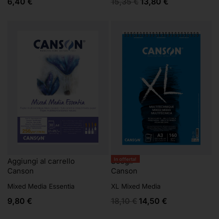
6,40
€
15,35
€
13,80
€
In offerta!
Aggiungi al carrello
Scegli
Canson
Canson
Mixed Media Essentia
XL Mixed Media
9,80
€
18,10
€
14,50
€