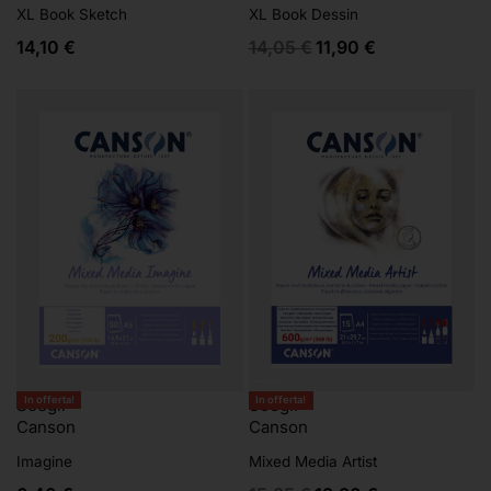
XL Book Sketch
XL Book Dessin
14,10
€
14,05
€
11,90
€
In offerta!
Scegli
In offerta!
Scegli
Canson
Canson
Imagine
Mixed Media Artist