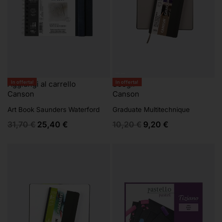
In offerta!
Aggiungi al carrello
In offerta!
Scegli
Canson
Canson
Art Book Saunders Waterford
Graduate Multitechnique
31,70
€
25,40
€
10,20
€
9,20
€