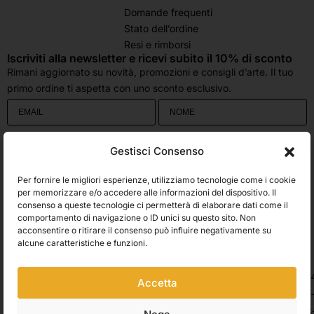
Domande frequenti
Stato dell’ordine
Resi e rimborsi
Iscriviti alla newsletter e ricevi subito il 10% di sconto
Rimani aggiornato su novità, promozioni e consigli d’arte. Il tuo
primo ordine ti aspetta con uno sconto esclusivo.
Utilizziamo Brevo come piattaforma di marketing. Inviando questo modulo,
Gestisci Consenso
accetti che i dati personali da te forniti vengano trasferiti a Brevo per il
trattamento in conformità
all'Informativa sulla privacy di Brevo.
Per fornire le migliori esperienze, utilizziamo tecnologie come i cookie
per memorizzare e/o accedere alle informazioni del dispositivo. Il
Accetto le condizioni generali e di ricevere le Newsletters.
consenso a queste tecnologie ci permetterà di elaborare dati come il
comportamento di navigazione o ID unici su questo sito. Non
ISCRIVITI
acconsentire o ritirare il consenso può influire negativamente su
alcune caratteristiche e funzioni.
Spedizioni
Accetta
Pagamenti