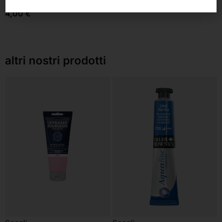
4,00
€
altri nostri prodotti