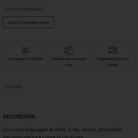
FILE UTILI SCARICABILI
Scarica la tabella colori
Consegne in 24/48h.
Imballo sicuro e anti
Pagamenti sicuri e
urto.
criptati.
CONDIVIDI
DESCRIZIONE
Un nuovo linguaggio acrilico, forte, veloce, plasmabile
secondo natura e cuore di chi lo usa.