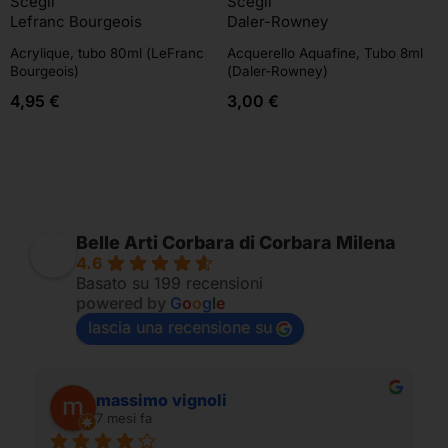
Scegli
Scegli
Lefranc Bourgeois
Daler-Rowney
Acrylique, tubo 80ml (LeFranc
Acquerello Aquafine, Tubo 8ml
Bourgeois)
(Daler-Rowney)
4,95
€
3,00
€
Belle Arti Corbara di Corbara Milena
4.6
Basato su 199 recensioni
powered by
G
o
o
g
l
e
lascia una recensione su
massimo vignoli
7 mesi fa