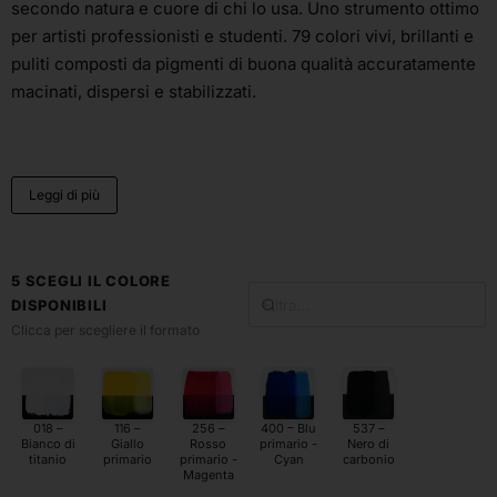
secondo natura e cuore di chi lo usa. Uno strumento ottimo
per artisti professionisti e studenti. 79 colori vivi, brillanti e
puliti composti da pigmenti di buona qualità accuratamente
macinati, dispersi e stabilizzati.
Leggi di più
5 SCEGLI IL COLORE
DISPONIBILI
Clicca per scegliere il formato
018 –
116 –
256 –
400 – Blu
537 –
Bianco di
Giallo
Rosso
primario -
Nero di
titanio
primario
primario -
Cyan
carbonio
Magenta