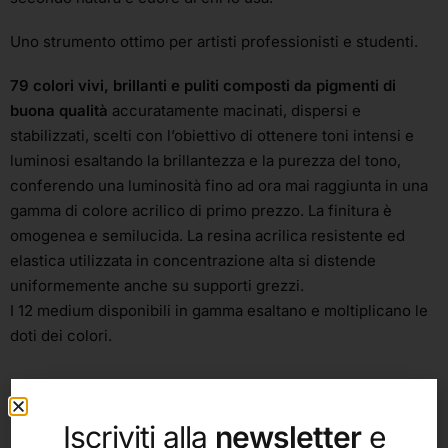
Uno strumento ottimo per artisti professionisti e studenti.
79 colori vivi, brillanti e puliti composti da pigmenti di
buona qualità
accuratamente macinati, dispersi e
stabilizzati, scelti con l’obiettivo di ottenere toni intensi e
luminosi esaltando la brillantezza e la purezza del tono,
conferendo una luminosità fino ad ora mai raggiunta in una
gamma di colore acrilico di primo prezzo. La finitura è
omogenea e semilucida. La resina acrilica resistente ed
elastica utilizzata in concentrazione alta si distende
uniformemente anche su supporti grezzi.
I 12 medium disponibili in gamma esaltano e moltiplicano le
doti dei colori.
Iscriviti alla
newsletter
e