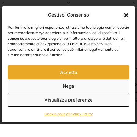
Utilizziamo Brevo come piattaforma di marketing. Inviando questo modulo,
Gestisci Consenso
accetti che i dati personali da te forniti vengano trasferiti a Brevo per il
trattamento in conformità
all'Informativa sulla privacy di Brevo.
Per fornire le migliori esperienze, utilizziamo tecnologie come i cookie
Accetto le condizioni generali e di ricevere le Newsletters.
per memorizzare e/o accedere alle informazioni del dispositivo. Il
consenso a queste tecnologie ci permetterà di elaborare dati come il
comportamento di navigazione o ID unici su questo sito. Non
ISCRIVITI
acconsentire o ritirare il consenso può influire negativamente su
Spedizioni
alcune caratteristiche e funzioni.
Accetta
Pagamenti
Nega
Visualizza preferenze
© 2026 Belle Arti Corbara, IT03736520408 – REA: FO – 314246. All rights
reserved.
Crediti
.
Cookie policy
Privacy Policy