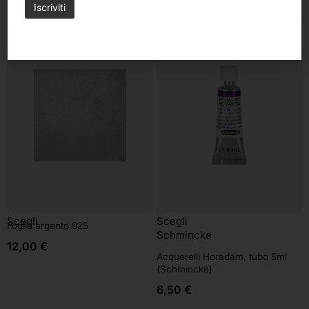
Scegli
Scegli
Foglia argento 925
Schmincke
12,00
€
Acquerelli Horadam, tubo 5ml
(Schmincke)
6,50
€