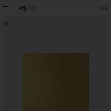
0
1
/
3