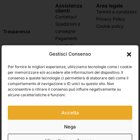
Assistenza
Area legale
clienti
Termini e condizioni
Contattaci
Privacy Policy
Spedizioni e
Cookie policy
consegne
Trasparenza
Pagamenti
accettati
Domande frequenti
Gestisci Consenso
Stato dell’ordine
Per fornire le migliori esperienze, utilizziamo tecnologie come i cookie
Resi e rimborsi
Iscriviti alla newsletter e ricevi subito il 10% di sconto
per memorizzare e/o accedere alle informazioni del dispositivo. Il
consenso a queste tecnologie ci permetterà di elaborare dati come il
Rimani aggiornato su novità, promozioni e consigli d’arte. Il tuo
comportamento di navigazione o ID unici su questo sito. Non
primo ordine ti aspetta con uno sconto esclusivo.
acconsentire o ritirare il consenso può influire negativamente su
alcune caratteristiche e funzioni.
Utilizziamo Brevo come piattaforma di marketing. Inviando questo modulo,
Accetta
accetti che i dati personali da te forniti vengano trasferiti a Brevo per il
trattamento in conformità
all'Informativa sulla privacy di Brevo.
Nega
Accetto le condizioni generali e di ricevere le Newsletters.