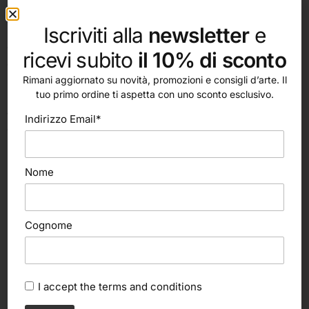
l’utilizzo di nessun collante. Sono possibili gradi di
Iscriviti alla
newsletter
e
pressatura diversa a seconda della lavorazione da
eseguire. Se ne consiglia inoltre sempre l’utilizzo nelle
ricevi subito
il 10% di sconto
dorature eseguite in ambiente esterno.
Rimani aggiornato su novità, promozioni e consigli d’arte. Il
La foglia a decalco in oro zecchino è perfetta per
tuo primo ordine ti aspetta con uno sconto esclusivo.
applicazioni su superfici lisce, piane o bombate quali opere
Indirizzo Email*
d’arte, cupole, architetture contemporanee, monumenti,
lettering e interior design e viene confezionata in libretti da
5 foglie ciascuno.
Nome
Cognome
I accept the
terms and conditions
altri nostri prodotti