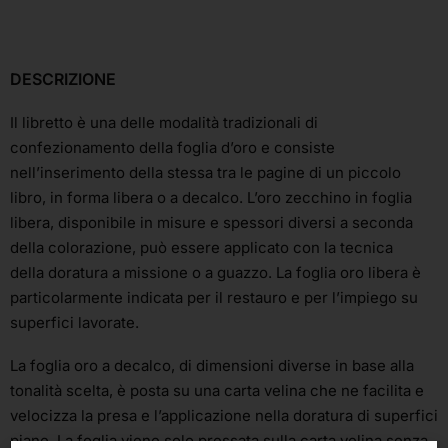
DESCRIZIONE
Il libretto è una delle modalità tradizionali di
confezionamento della foglia d’oro e consiste
nell’inserimento della stessa tra le pagine di un piccolo
libro, in forma libera o a decalco. L’oro zecchino in foglia
libera, disponibile in misure e spessori diversi a seconda
della colorazione, può essere applicato con la tecnica
della doratura a missione o a guazzo. La foglia oro libera è
particolarmente indicata per il restauro e per l’impiego su
superfici lavorate.
La foglia oro a decalco, di dimensioni diverse in base alla
tonalità scelta, è posta su una carta velina che ne facilita e
velocizza la presa e l’applicazione nella doratura di superfici
piane. La foglia viene solo pressata sulla carta velina senza