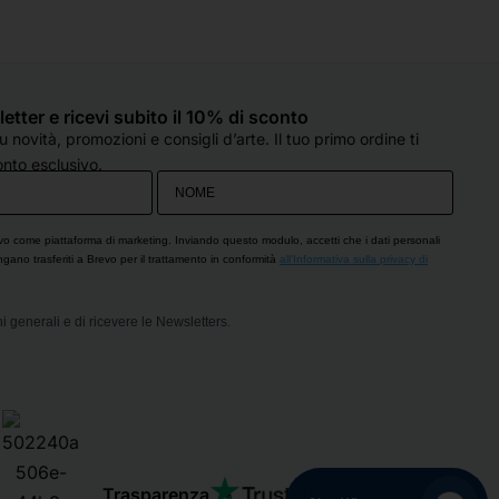
personale è sempre super gentile, 
c
molto preparato e, soprattutto, col 
d
sorriso, anche quando sono oberate 
o
di lavoro (come è capitato oggi). 
e
Hanno sempre un occhio di riguardo 
q
sletter e ricevi subito il 10% di sconto
per tutti e si fanno in quattro per 
d
 novità, promozioni e consigli d’arte. Il tuo primo ordine ti
esserti d'aiuto. Che dire...solo cose 
c
nto esclusivo.
belle!! Grazie!
s
p
O
vo come piattaforma di marketing. Inviando questo modulo, accetti che i dati personali
engano trasferiti a Brevo per il trattamento in conformità
all'Informativa sulla privacy di
i generali e di ricevere le Newsletters.
Trasparenza