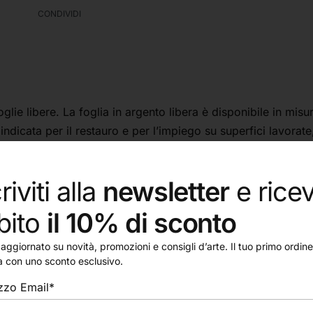
CONDIVIDI
oglie libere. La foglia in argento libera è disponibile in mis
ndicata per il restauro e per l’impiego su superfici lavorate,
riviti alla
newsletter
e ricev
n foglia viene posta su una carta velina che ne facilita e ve
arta velina senza l’utilizzo di alcun collante. Se ne consigli
bito
il 10% di sconto
aggiornato su novità, promozioni e consigli d’arte. Il tuo primo ordine 
a con uno sconto esclusivo.
izzo Email*