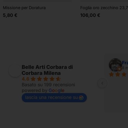
Missione per Doratura
Foglia oro zecchino 23,
5,80
€
106,00
€
Alessandro Ridolfi
Fr
Belle Arti Corbara di
7 mesi fa
8 m
Corbara Milena
4.6
Fornito per appassionati
Basato su 199 recensioni
powered by
G
o
o
g
l
e
lascia una recensione su