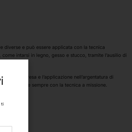
ure diverse e può essere applicata con la tecnica
 come intarsi in legno, gesso e stucco, tramite l’ausilio di
i
locizza la presa e l’applicazione nell’argentatura di
a l’applicazione sempre con la tecnica a missione.
ti