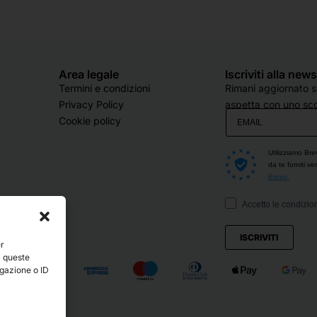
Area legale
Iscriviti alla new
Termini e condizioni
Rimani aggiornato su
Privacy Policy
aspetta con uno sco
Cookie policy
Utilizziamo Bre
da te forniti v
Brevo.
Accetto le condizion
ISCRIVITI
er
a queste
igazione o ID