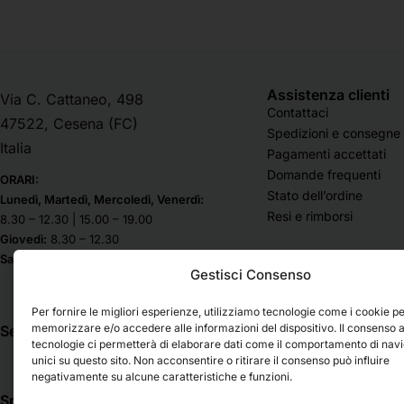
Assistenza clienti
Via C. Cattaneo, 498
Contattaci
47522, Cesena (FC)
Spedizioni e consegne
Italia
Pagamenti accettati
Domande frequenti
ORARI:
Stato dell’ordine
Lunedì, Martedì, Mercoledì, Venerdì:
Resi e rimborsi
8.30 – 12.30 | 15.00 – 19.00
Giovedì:
8.30 – 12.30
Sabato & Domenica chiuso
Gestisci Consenso
Per fornire le migliori esperienze, utilizziamo tecnologie come i cookie p
memorizzare e/o accedere alle informazioni del dispositivo. Il consenso 
Seguici su
tecnologie ci permetterà di elaborare dati come il comportamento di nav
unici su questo sito. Non acconsentire o ritirare il consenso può influire
negativamente su alcune caratteristiche e funzioni.
Spedizioni
Pagamenti