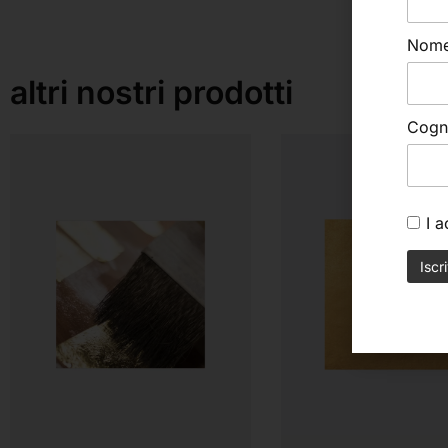
Nom
altri nostri prodotti
Cog
I 