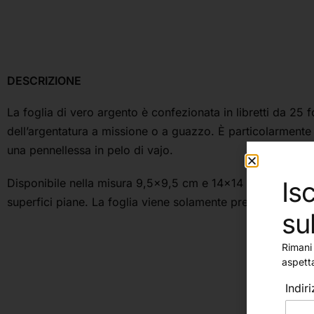
DESCRIZIONE
La foglia di vero argento è confezionata in libretti da 25 f
dell’argentatura a missione o a guazzo. È particolarmente i
una pennellessa in pelo di vajo.
Isc
Disponibile nella misura 9,5×9,5 cm e 14×14 cm, l’argento i
superfici piane. La foglia viene solamente pressata sulla c
su
Rimani 
aspett
Indir