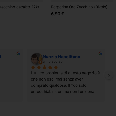
 zecchino decalco 22kt
Porporina Oro Zecchino (Divolo)
6,90
€
I
Nunzia Napolitano
anno scorso
L'unico problema di questo negozio è 
I
che non esci mai senza aver 
t
comprato qualcosa. Il "do solo 
g
un'occhiata" con me non funziona! 
p
Ahahahahah! I materiali sono tutti di 
t
qualità e spaziano su praticamente 
v
tutte le tecniche artistiche. Il 
p