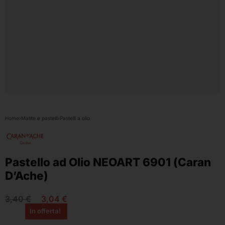
Home
›
Matite e pastelli
›
Pastelli a olio
Pastello ad Olio NEOART 6901 (Caran
D’Ache)
3,40
€
3,04
€
In offerta!