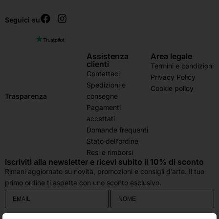
Seguici su
Assistenza
Area legale
clienti
Termini e condizioni
Contattaci
Privacy Policy
Spedizioni e
Cookie policy
consegne
Trasparenza
Pagamenti
accettati
Domande frequenti
Stato dell’ordine
Resi e rimborsi
Iscriviti alla newsletter e ricevi subito il 10% di sconto
Rimani aggiornato su novità, promozioni e consigli d’arte. Il tuo
primo ordine ti aspetta con uno sconto esclusivo.