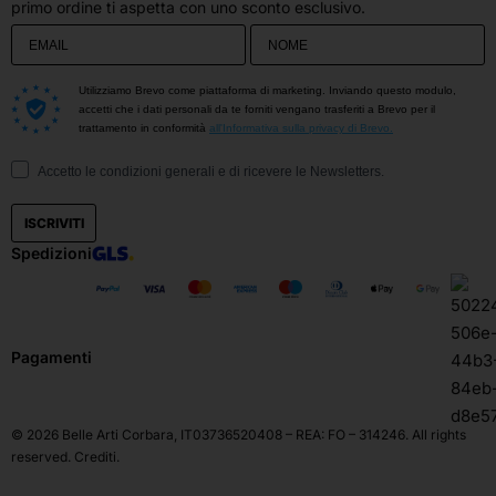
primo ordine ti aspetta con uno sconto esclusivo.
Utilizziamo Brevo come piattaforma di marketing. Inviando questo modulo,
accetti che i dati personali da te forniti vengano trasferiti a Brevo per il
trattamento in conformità
all'Informativa sulla privacy di Brevo.
Accetto le condizioni generali e di ricevere le Newsletters.
ISCRIVITI
Spedizioni
Pagamenti
© 2026 Belle Arti Corbara, IT03736520408 – REA: FO – 314246. All rights
reserved.
Crediti
.