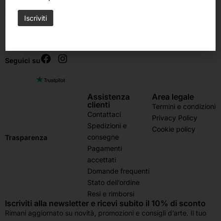
8.30 – 12.30 | 15.00 – 19.00
Giovedì:
8.30 – 12.30
Sabato & Domenica chiuso
Seguici su
Assistenza
Area legale
clienti
Termini e condizioni
Contattaci
Privacy Policy
Spedizioni e
Cookie policy
consegne
Trasparenza
Pagamenti
accettati
Domande frequenti
Stato dell’ordine
Resi e rimborsi
Iscriviti alla newsletter e ricevi subito il 10% di sconto
Rimani aggiornato su novità, promozioni e consigli d’arte. Il tuo