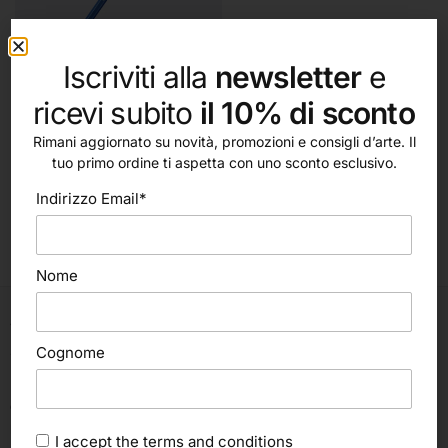
Iscriviti alla
newsletter
e
ricevi subito
il 10% di sconto
Scegli
Rimani aggiornato su novità, promozioni e consigli d’arte. Il
Staedtler
tuo primo ordine ti aspetta con uno sconto esclusivo.
Matita graphite Mars®
Indirizzo Email*
Lumograph® 100 (Staedtler)
2,00
€
Nome
Via C. Cattaneo, 498
Cognome
47522, Cesena (FC)
Italia
ORARI:
Lunedì, Martedì, Mercoledì, Venerdì:
I accept the
terms and conditions