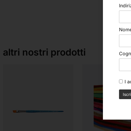
Indir
Nom
altri nostri prodotti
Cog
I 