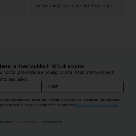
un'occhiata" con me non funziona! 
p
Ahahahahah! I materiali sono tutti di 
t
qualità e spaziano su praticamente 
v
tutte le tecniche artistiche. Il 
p
personale è sempre super gentile, 
c
molto preparato e, soprattutto, col 
d
sorriso, anche quando sono oberate 
o
di lavoro (come è capitato oggi). 
e
Hanno sempre un occhio di riguardo 
q
sletter e ricevi subito il 10% di sconto
per tutti e si fanno in quattro per 
d
 novità, promozioni e consigli d’arte. Il tuo primo ordine ti
esserti d'aiuto. Che dire...solo cose 
c
nto esclusivo.
belle!! Grazie!
s
p
O
vo come piattaforma di marketing. Inviando questo modulo, accetti che i dati personali
engano trasferiti a Brevo per il trattamento in conformità
all'Informativa sulla privacy di
i generali e di ricevere le Newsletters.