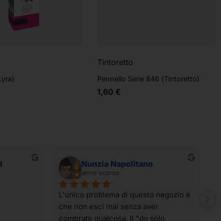
Tintoretto
Lyra)
Pennello Serie 846 (Tintoretto)
1,60
€
I
Nunzia Napolitano
anno scorso
L'unico problema di questo negozio è 
I
che non esci mai senza aver 
t
comprato qualcosa. Il "do solo 
g