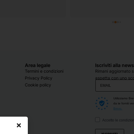
Area legale
Iscriviti alla new
Termini e condizioni
Rimani aggiornato su
Privacy Policy
aspetta con uno sco
Cookie policy
Utilizziamo Bre
da te forniti v
Brevo.
Accetto le condizion