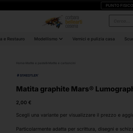
PUNTO FISIC
a e Restauro
Modellismo
Vernici e pulizia casa
Scu
Home
›
Matite e pastelli
›
Matite e carboncini
Matita graphite Mars® Lumograph
2,00
€
Scegli una variante
per visualizzare il prezzo e aggi
Particolarmente adatta per scrittura, disegni e schiz