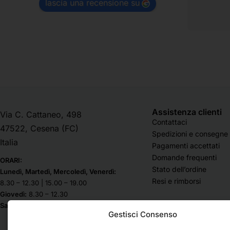
lascia una recensione su
Assistenza clienti
Via C. Cattaneo, 498
Contattaci
47522, Cesena (FC)
Spedizioni e consegne
Italia
Pagamenti accettati
Domande frequenti
ORARI:
Stato dell’ordine
Lunedì, Martedì, Mercoledì, Venerdì:
Resi e rimborsi
8.30 – 12.30 | 15.00 – 19.00
Giovedì:
8.30 – 12.30
Sabato & Domenica chiuso
Gestisci Consenso