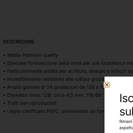
DESCRIZIONE
• Matita Premium quality
• Speciale formulazione della mina per una lucentezza meta
• Particolarmente adatta per scrittura, disegni e schizzi s
• Incredibilmente resistente alla rottura grazie ad una spe
• Ampia gamma di 24 gradazioni da 12B a 10H
Isc
• Diametro mina: 12B: circa 4,5 mm; 11B-6B: circa 3,6 m
• Tratti ben riproducibili
su
• Legno certificato PEFC, proveniente da foreste a gestio
Rimani 
aspett