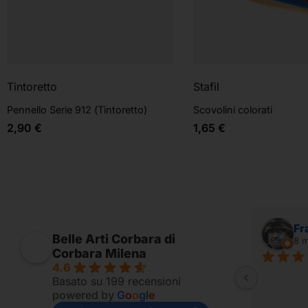
Tintoretto
Stafil
Pennello Serie 912 (Tintoretto)
Scovolini colorati
2,90
€
1,65
€
Alessandro Ridolfi
Fr
Belle Arti Corbara di
7 mesi fa
8 m
Corbara Milena
4.6
Fornito per appassionati
Basato su 199 recensioni
powered by
G
o
o
g
l
e