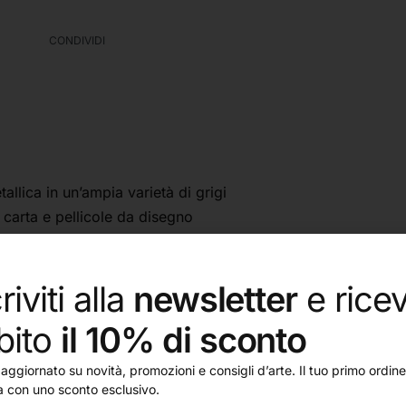
CONDIVIDI
llica in un’ampia varietà di grigi
u carta e pellicole da disegno
ciale formulazione della mina
riviti alla
newsletter
e ricev
m; 5B-3B: circa 2,5 mm; 2B-10H: circa 2,0 mm
bito
il 10% di sconto
ne sostenibile
aggiornato su novità, promozioni e consigli d’arte. Il tuo primo ordine 
a con uno sconto esclusivo.