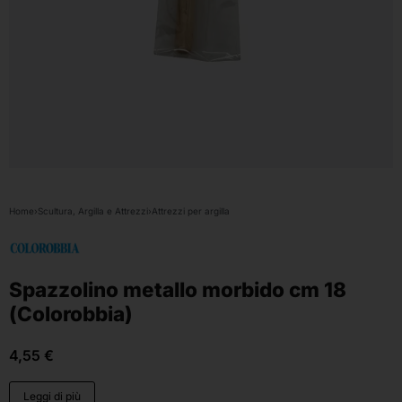
Home
›
Scultura, Argilla e Attrezzi
›
Attrezzi per argilla
Spazzolino metallo morbido cm 18
(Colorobbia)
4,55
€
Leggi di più