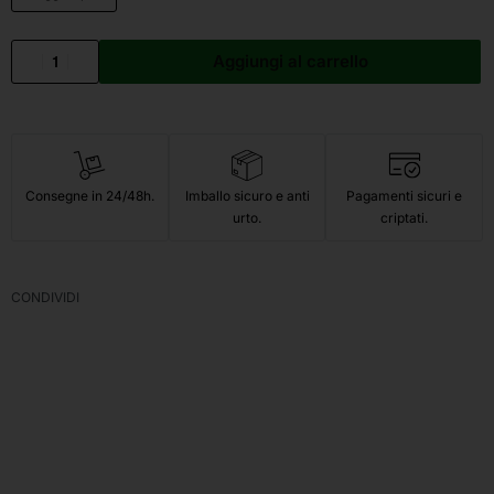
Aggiungi al carrello
Consegne in 24/48h.
Imballo sicuro e anti
Pagamenti sicuri e
urto.
criptati.
CONDIVIDI