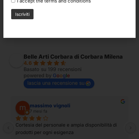
I accept the
terms and conditions
3,60
€
2,20
€
Belle Arti Corbara di Corbara Milena
4.6
Basato su 199 recensioni
powered by
G
o
o
g
l
e
lascia una recensione su
massimo vignoli
7 mesi fa
Cortesia del personale e ampia disponibilità di 
prodotti per ogni esigenza