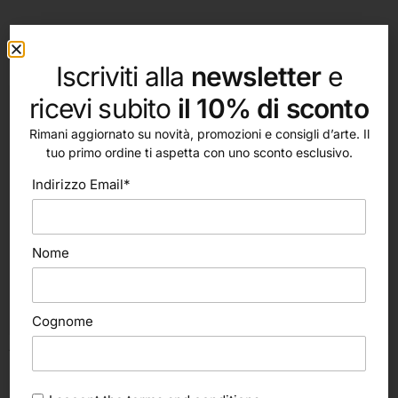
altri nostri prodotti
Iscriviti alla
newsletter
e
ricevi subito
il 10% di sconto
Rimani aggiornato su novità, promozioni e consigli d’arte. Il
tuo primo ordine ti aspetta con uno sconto esclusivo.
Indirizzo Email*
Nome
Cognome
Aggiungi al carrello
Scegli
Daler-Rowney
Tintoretto
Palette Knife Set (Daler Rowney)
Stecca in legno (Tintoretto)