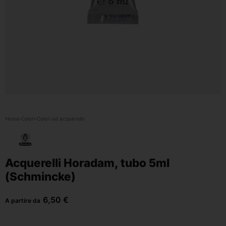
Home
›
Colori
›
Colori ad acquerello
Acquerelli Horadam, tubo 5ml
(Schmincke)
6,50
€
A partire da