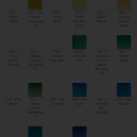
516 –
537 – Oro
205 –
221 –
229 –
660 –
Terra
Verde
Giallo
Giallo
Giallo
Terra Di
Verde
Trasparen
Rutilo
Brillante
Napoli
Siena
te
Scuro
Cruda
656 –
510 –
528 –
513 –
511 –
519 –
Ocra
Verde
Verde
Viridiano
Ossido Di
Verde
Gialla
Cobalto
Prussiano
(G)
Cromo
Ftalo
Grezza
Turchese
Verde
(G)
Brillante
(G)
514 – Elio
534 –
491 – Blu
484 – Blu
481 –
479 – Elio
Verde
Verde
Di Parigi
Ftalo
Tonalità
Ceruleo
Oliva
Blu
Permanent
Ceruleo
e