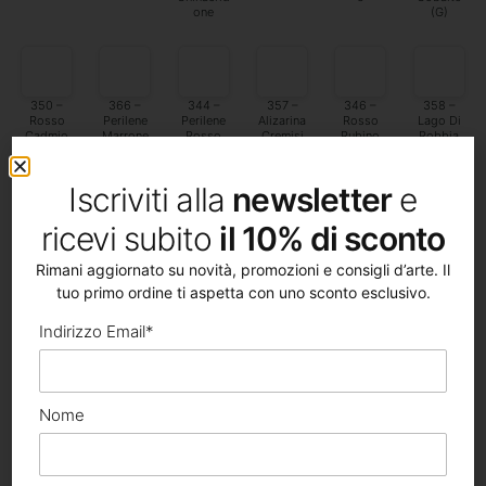
one
(G)
350 –
366 –
344 –
357 –
346 –
358 –
Rosso
Perilene
Perilene
Alizarina
Rosso
Lago Di
Cadmio
Marrone
Rosso
Cremisi
Rubino
Robbia
Intenso
Scuro
Intenso
Profondo
Iscriviti alla
newsletter
e
ricevi subito
il 10% di sconto
354 –
362 –
356 –
353 –
351 –
352 –
Rosso
Bordò
Rosa
Carminio
Rosso
Magenta
Rimani aggiornato su novità, promozioni e consigli d’arte. Il
Robbia
Robbia
Permanent
Rubino
Scuro
e
tuo primo ordine ti aspetta con uno sconto esclusivo.
Indirizzo Email*
367 –
369 –
341 –
365 –
342 –
363 –
Viola
Chinacrid
Rosso
Vermiglio
Luce
Rosso
Nome
Magenta
one
Geranio
Vermiglio
Scarlatto
Magenta