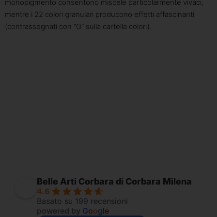
monopigmento consentono miscele particolarmente vivaci,
mentre i 22 colori granulari producono effetti affascinanti
(contrassegnati con “G” sulla cartella colori).
Belle Arti Corbara di Corbara Milena
4.6
Basato su 199 recensioni
powered by
G
o
o
g
l
e