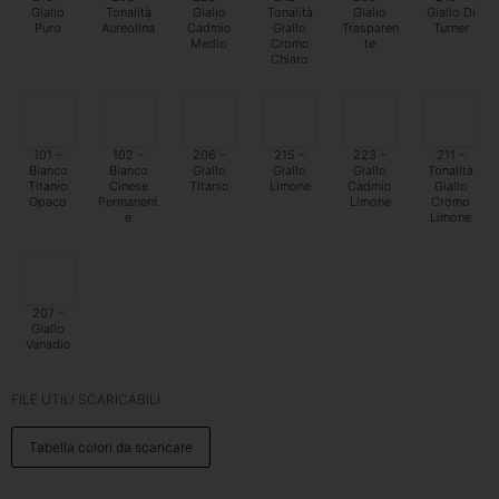
Giallo
Tonalità
Giallo
Tonalità
Giallo
Giallo Di
Puro
Aureolina
Cadmio
Giallo
Trasparen
Turner
Medio
Cromo
te
Chiaro
101 –
102 –
206 –
215 –
223 –
211 –
Bianco
Bianco
Giallo
Giallo
Giallo
Tonalità
Titanio
Cinese
Titanio
Limone
Cadmio
Giallo
Opaco
Permanent
Limone
Cromo
e
Limone
207 –
Giallo
Vanadio
FILE UTILI SCARICABILI
Tabella colori da scaricare