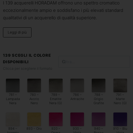
I 139 acquerelli HORADAM offrono uno spettro cromatico
eccezionalmente ampio e soddisfano i più elevati standard
qualitativi di un acquerello di qualità superiore.
Leggi di più
139 SCEGLI IL COLORE
DISPONIBILI
Clicca per scegliere il formato
781 –
780 –
789 –
786 –
788 –
791 –
Lampada
Avorio
Ematite
Antracite
Grigio
Marte
Nera
Nero
Nera (G)
Grafite
Nero (G)
894 –
893 – Oro
920 –
930 –
940 –
910 – Blu
Argento
Opera
Viola
Rosso
Viola