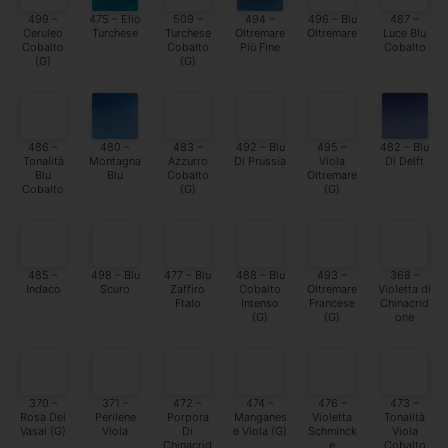
499 –
475 – Elio
509 –
494 –
496 – Blu
487 –
Ceruleo
Turchese
Turchese
Oltremare
Oltremare
Luce Blu
Cobalto
Cobalto
Più Fine
Cobalto
(G)
(G)
486 –
480 –
483 –
492 – Blu
495 –
482 – Blu
Tonalità
Montagna
Azzurro
Di Prussia
Viola
Di Delft
Blu
Blu
Cobalto
Oltremare
Cobalto
(G)
(G)
485 –
498 – Blu
477 – Blu
488 – Blu
493 –
368 –
Indaco
Scuro
Zaffiro
Cobalto
Oltremare
Violetta di
Ftalo
Intenso
Francese
Chinacrid
(G)
(G)
one
370 –
371 –
472 –
474 –
476 –
473 –
Rosa Dei
Perilene
Porpora
Manganes
Violetta
Tonalità
Vasai (G)
Viola
Di
e Viola (G)
Schminck
Viola
Chinacrid
e
Cobalto