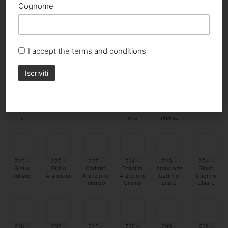
Cognome
347 –
343 –
355 –
218 – Oro
359 –
348 –
Rosso
Chinacrid
Rosso
Trasparen
Saturno
Rosso
Cadmio
one
Trasparen
te
Rosso
Cadmio
Medio
Rosso
te
Arancio
Chiaro
Profondo
I accept the
terms and conditions
360 –
361 –
349 –
217 –
213 –
226 –
Rosso
Rosso
Cadmio
Tonalità
Tonalità
Giallo
Arancio
Permanent
Rosso
Oro
Giallo
Cadmio
Permanent
e
Chiaro
Chinacrid
Cromo
Intenso
e
one
Intenso
220 –
222 –
227 –
214 –
228 –
224 –
Giallo
Giallo
Cadmio
Tonalità
Arancione
Giallo
Indiano
Arancione
Arancione
Arancione
Cadmio
Cadmio
Intenso
Cromo
Scuro
Chiaro
216 –
208 –
225 –
212 –
209 –
219 –