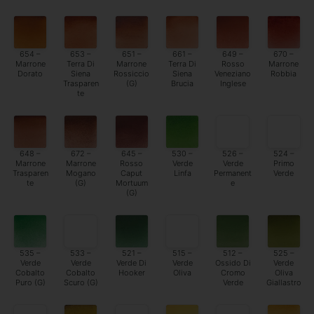
654 –
653 –
651 –
661 –
649 –
670 –
Marrone
Terra Di
Marrone
Terra Di
Rosso
Marrone
Dorato
Siena
Rossiccio
Siena
Veneziano
Robbia
Trasparen
(G)
Brucia
Inglese
te
648 –
672 –
645 –
530 –
526 –
524 –
Marrone
Marrone
Rosso
Verde
Verde
Primo
Trasparen
Mogano
Caput
Linfa
Permanent
Verde
te
(G)
Mortuum
e
(G)
535 –
533 –
521 –
515 –
512 –
525 –
Verde
Verde
Verde Di
Verde
Ossido Di
Verde
Cobalto
Cobalto
Hooker
Oliva
Cromo
Oliva
Puro (G)
Scuro (G)
Verde
Giallastro