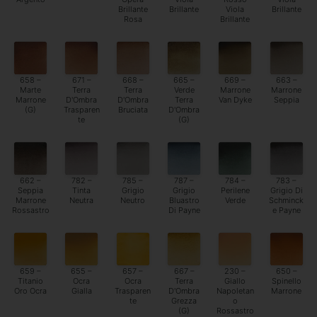
Brillante
Brillante
Viola
Brillante
Rosa
Brillante
658 –
671 –
668 –
665 –
669 –
663 –
Marte
Terra
Terra
Verde
Marrone
Marrone
Marrone
D'Ombra
D'Ombra
Terra
Van Dyke
Seppia
(G)
Trasparen
Bruciata
D'Ombra
te
(G)
662 –
782 –
785 –
787 –
784 –
783 –
Seppia
Tinta
Grigio
Grigio
Perilene
Grigio Di
Marrone
Neutra
Neutro
Bluastro
Verde
Schminck
Rossastro
Di Payne
e Payne
659 –
655 –
657 –
667 –
230 –
650 –
Titanio
Ocra
Ocra
Terra
Giallo
Spinello
Oro Ocra
Gialla
Trasparen
D'Ombra
Napoletan
Marrone
te
Grezza
o
(G)
Rossastro