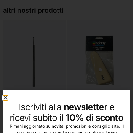
altri nostri prodotti
Iscriviti alla
newsletter
e
Aggiungi al carrello
Aggiungi al carrello
Colorobbia
Colorobbia
ricevi subito
il 10% di sconto
Fora argilla (Colorobbia)
Stecca in legno per tornire cm 11
Rimani aggiornato su novità, promozioni e consigli d’arte. Il
ricurvo (Colorobbia)
11,35
€
tuo primo ordine ti aspetta con uno sconto esclusivo.