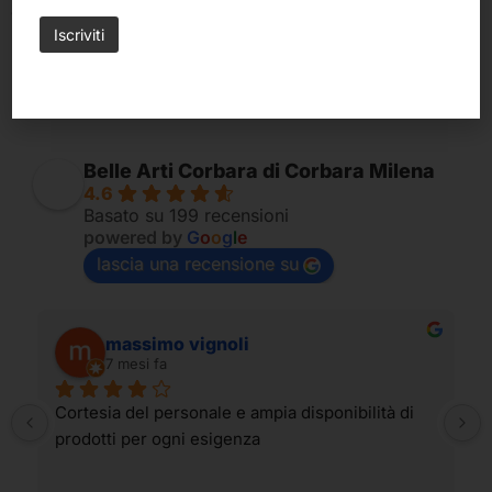
9,50
€
3,20
€
Belle Arti Corbara di Corbara Milena
4.6
Basato su 199 recensioni
powered by
G
o
o
g
l
e
lascia una recensione su
massimo vignoli
7 mesi fa
Cortesia del personale e ampia disponibilità di 
prodotti per ogni esigenza