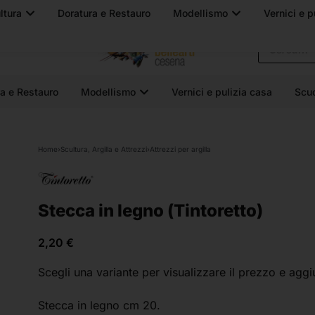
PUNTO FISIC
a e Restauro
Modellismo
Vernici e pulizia casa
Scu
Home
›
Scultura, Argilla e Attrezzi
›
Attrezzi per argilla
Stecca in legno (Tintoretto)
2,20
€
Scegli una variante
per visualizzare il prezzo e aggi
Stecca in legno cm 20.