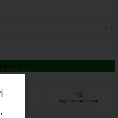
Aggiungi al carrello
i
icuro e anti urto.
Pagamenti sicuri e criptati.
ti