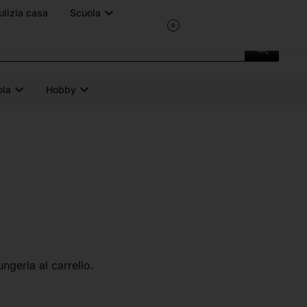
O
DOMANDE FREQUENTI
NON TROVI QUALCOSA? CONTATTACI
0
ola
Hobby
ungerla al carrello.