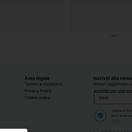
Area legale
Iscriviti alla new
Termini e condizioni
Rimani aggiornato su
Privacy Policy
aspetta con uno sco
Cookie policy
Utilizziamo Bre
da te forniti v
Brevo.