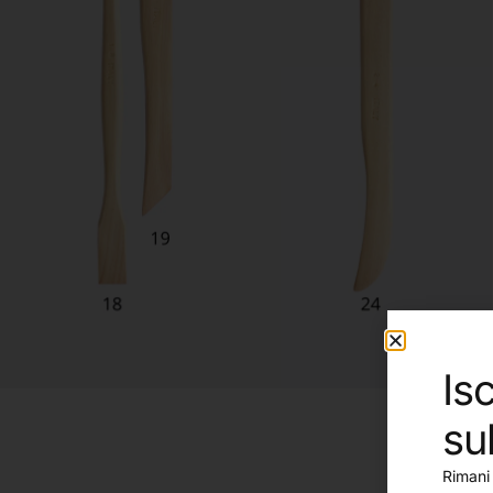
Isc
su
Rimani 