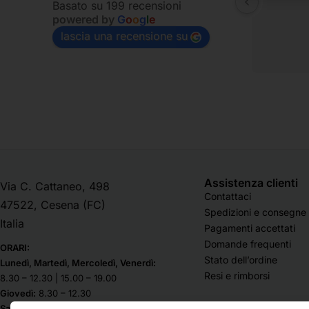
Basato su 199 recensioni
powered by
G
o
o
g
l
e
lascia una recensione su
Assistenza clienti
Via C. Cattaneo, 498
Contattaci
47522, Cesena (FC)
Spedizioni e consegne
Italia
Pagamenti accettati
Domande frequenti
ORARI:
Stato dell’ordine
Lunedì, Martedì, Mercoledì, Venerdì:
Resi e rimborsi
8.30 – 12.30 | 15.00 – 19.00
Giovedì:
8.30 – 12.30
Sabato & Domenica chiuso