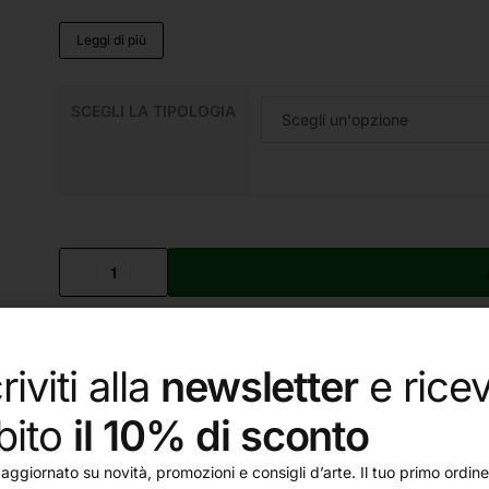
Leggi di più
SCEGLI LA TIPOLOGIA
riviti alla
newsletter
e ricev
bito
il 10% di sconto
Consegne in 24/48h.
Imballo s
aggiornato su novità, promozioni e consigli d’arte. Il tuo primo ordine 