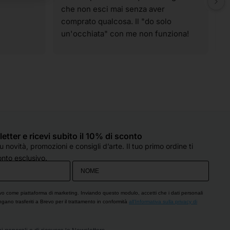
che non esci mai senza aver 
t
comprato qualcosa. Il "do solo 
g
un'occhiata" con me non funziona! 
p
Ahahahahah! I materiali sono tutti di 
t
qualità e spaziano su praticamente 
v
tutte le tecniche artistiche. Il 
p
personale è sempre super gentile, 
c
molto preparato e, soprattutto, col 
d
sorriso, anche quando sono oberate 
o
di lavoro (come è capitato oggi). 
e
Hanno sempre un occhio di riguardo 
q
sletter e ricevi subito il 10% di sconto
per tutti e si fanno in quattro per 
d
 novità, promozioni e consigli d’arte. Il tuo primo ordine ti
esserti d'aiuto. Che dire...solo cose 
c
nto esclusivo.
belle!! Grazie!
s
p
O
vo come piattaforma di marketing. Inviando questo modulo, accetti che i dati personali
engano trasferiti a Brevo per il trattamento in conformità
all'Informativa sulla privacy di