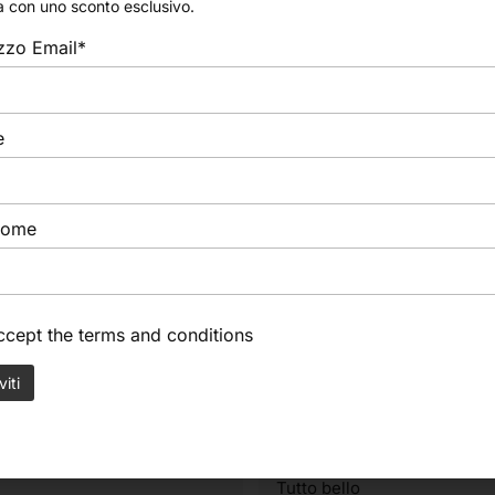
a con uno sconto esclusivo.
CONDIVIDI
izzo Email*
e
nome
accept the
terms and conditions
anco Facciani
LIANA BORDANDIN
esi fa
9 mesi fa
Tutto bello