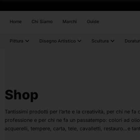
Home
Chi Siamo
Marchi
Guide
Pittura
Disegno Artistico
Scultura
Doratur
CONFEZIONI
Shop
Tantissimi prodotti per l’arte e la creatività, per chi ne fa
professione e per chi ne fa un passatempo: colori ad olio, 
acquerelli, tempere, carta, tele, cavalletti, restauro…e tant