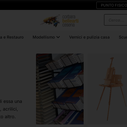
PUNTO FISIC
a e Restauro
Modellismo
Vernici e pulizia casa
Scu
 di essa una
acrilici,
o altro.