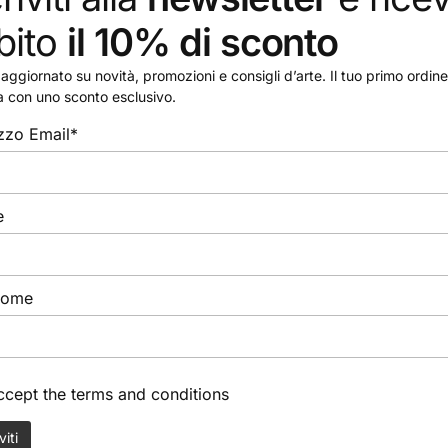
bito
il 10% di sconto
Adria Art Srl
Mano in legno snodabile
aggiornato su novità, promozioni e consigli d’arte. Il tuo primo ordine 
a con uno sconto esclusivo.
28,50
€
izzo Email*
e
nome
accept the
terms and conditions