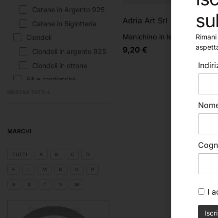
Catene in Argento 925
su
Adria Art Srl
Catene in Bigiotteria
Manichino in legno
Rimani 
Ciondoli
aspett
9,20
€
Ciondoli in argento 925
Indir
Ciondoli in ottone
Fili e cordoncini
Minuteria
MOSTRA TUTTI +
Nom
Chiusure in Acciaio
Chiusure in argento 925
MARCHI
Chiusure in ottone
Cog
Passanti
TUTTI
A
B
C
D
Passanti in acciaio
F
L
M
N
O
P
Passanti in Argento 925
R
S
T
V
W
Passanti in ottone
I 
Perline varie