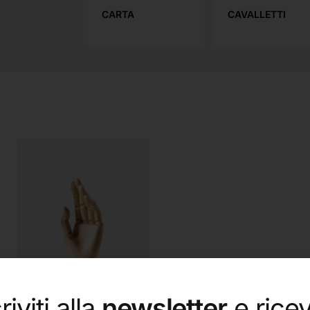
CARTA
CAVALLETTI
riviti alla
newsletter
e ricev