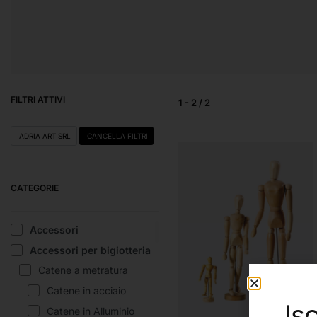
SCUOLA
TELE
FILTRI ATTIVI
1
-
2
/
2
ADRIA ART SRL
CANCELLA FILTRI
CATEGORIE
Accessori
Accessori per bigiotteria
Catene a metratura
Catene in acciaio
Isc
Catene in Alluminio