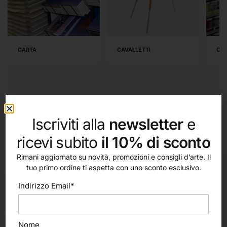
CARTA
CAVALLETTI
COL
Non è stato trovato nessun prodotto che corrisponde alla
Iscriviti alla
newsletter
e
tua selezione.
ricevi subito
il 10% di sconto
Rimani aggiornato su novità, promozioni e consigli d’arte. Il
tuo primo ordine ti aspetta con uno sconto esclusivo.
Via C. Cattaneo, 498
Indirizzo Email*
47522, Cesena (FC)
Italia
ORARI:
Nome
Lunedì, Martedì, Mercoledì, Venerdì: