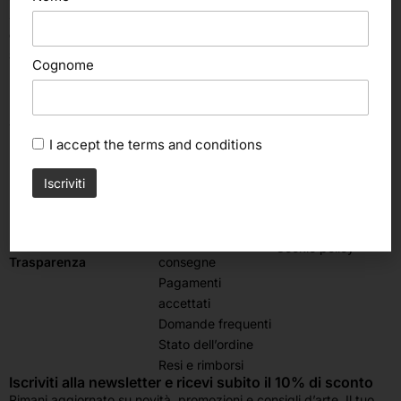
8.30 – 12.30 | 15.00 – 19.00
Giovedì:
8.30 – 12.30
Sabato & Domenica chiuso
Cognome
Seguici su
I accept the
terms and conditions
Assistenza
Area legale
clienti
Termini e condizioni
Contattaci
Privacy Policy
Spedizioni e
Cookie policy
consegne
Trasparenza
Pagamenti
accettati
Domande frequenti
Stato dell’ordine
Resi e rimborsi
Iscriviti alla newsletter e ricevi subito il 10% di sconto
Rimani aggiornato su novità, promozioni e consigli d’arte. Il tuo