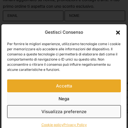
primo ordine ti aspetta con uno sconto esclusivo.
Utilizziamo Brevo come piattaforma di marketing. Inviando questo modulo,
Gestisci Consenso
accetti che i dati personali da te forniti vengano trasferiti a Brevo per il
trattamento in conformità
all'Informativa sulla privacy di Brevo.
Per fornire le migliori esperienze, utilizziamo tecnologie come i cookie
Accetto le condizioni generali e di ricevere le Newsletters.
per memorizzare e/o accedere alle informazioni del dispositivo. Il
consenso a queste tecnologie ci permetterà di elaborare dati come il
comportamento di navigazione o ID unici su questo sito. Non
ISCRIVITI
acconsentire o ritirare il consenso può influire negativamente su
Spedizioni
alcune caratteristiche e funzioni.
Accetta
Pagamenti
Nega
Visualizza preferenze
© 2026 Belle Arti Corbara, IT03736520408 – REA: FO – 314246. All rights
reserved.
Crediti
.
Cookie policy
Privacy Policy