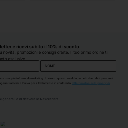
qualità e spaziano su praticamente 
v
tutte le tecniche artistiche. Il 
p
personale è sempre super gentile, 
c
molto preparato e, soprattutto, col 
d
sorriso, anche quando sono oberate 
o
di lavoro (come è capitato oggi). 
e
Hanno sempre un occhio di riguardo 
q
sletter e ricevi subito il 10% di sconto
per tutti e si fanno in quattro per 
d
 novità, promozioni e consigli d’arte. Il tuo primo ordine ti
esserti d'aiuto. Che dire...solo cose 
c
nto esclusivo.
belle!! Grazie!
s
p
O
vo come piattaforma di marketing. Inviando questo modulo, accetti che i dati personali
engano trasferiti a Brevo per il trattamento in conformità
all'Informativa sulla privacy di
i generali e di ricevere le Newsletters.