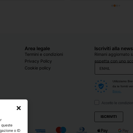
Area legale
Iscriviti alla new
Termini e condizioni
Rimani aggiornato su
Privacy Policy
aspetta con uno sco
Cookie policy
Utilizziamo Bre
da te forniti v
Brevo.
Accetto le condizion
ISCRIVITI
er
a queste
igazione o ID