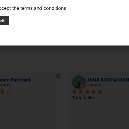
accept the
terms and conditions
Tintoretto
Tintoretto
i (Stafil)
Pennello Serie 147 (Tintoretto)
Pennello Si
6,70
€
3,95
€
anco Facciani
LIANA BORDANDIN
esi fa
9 mesi fa
Tutto bello