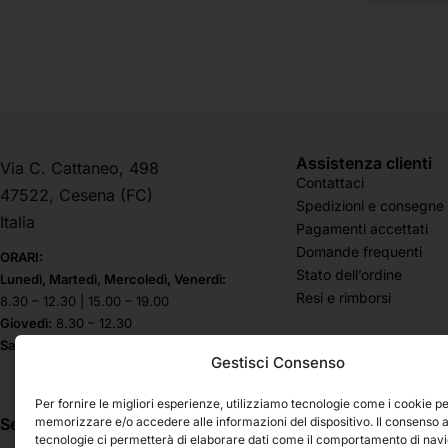
Assistenza clienti
Via C. Cattaneo, 498
Contattaci
47522, Cesena (FC)
Spedizioni e consegne
Italia
Pagamenti accettati
Domande frequenti
ORARI:
Stato dell’ordine
Lunedì, Martedì, Mercoledì, Venerdì:
Resi e rimborsi
8.30 – 12.30 | 15.00 – 19.00
Giovedì:
8.30 – 12.30
Sabato & Domenica chiuso
Gestisci Consenso
Per fornire le migliori esperienze, utilizziamo tecnologie come i cookie p
memorizzare e/o accedere alle informazioni del dispositivo. Il consenso 
Seguici su
tecnologie ci permetterà di elaborare dati come il comportamento di nav