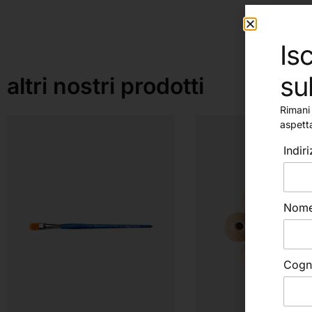
Isc
su
altri nostri prodotti
Rimani 
aspett
Indir
Nom
Cog