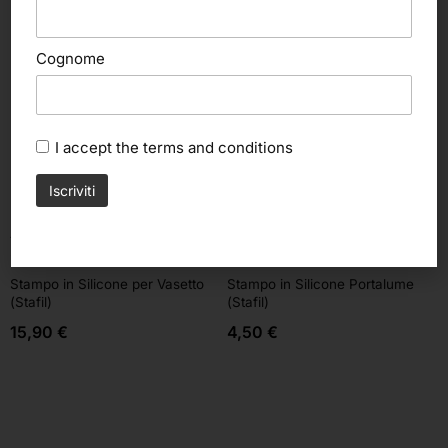
Cognome
I accept the
terms and conditions
Aggiungi al carrello
Aggiungi al carrello
Stafil
Stafil
Stampo in Silicone per Vasetto
Stampo in Silicone Portalume
(Stafil)
(Stafil)
15,90
€
4,50
€