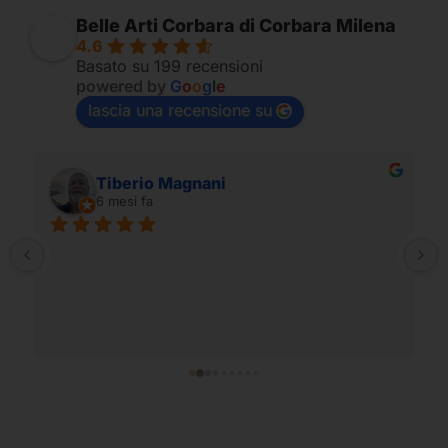
Belle Arti Corbara di Corbara Milena
4.6
Basato su 199 recensioni
powered by
G
o
o
g
l
e
lascia una recensione su
massimo vignoli
7 mesi fa
Cortesia del personale e ampia disponibilità
prodotti per ogni esigenza