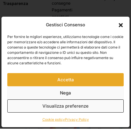
consegne
Trasparenza
Pagamenti
accettati
Domande frequenti
Gestisci Consenso
Stato dell’ordine
Resi e rimborsi
Per fornire le migliori esperienze, utilizziamo tecnologie come i cookie
Iscriviti alla newsletter e ricevi subito il 10% di sconto
per memorizzare e/o accedere alle informazioni del dispositivo. Il
consenso a queste tecnologie ci permetterà di elaborare dati come il
Rimani aggiornato su novità, promozioni e consigli d’arte. Il tuo
comportamento di navigazione o ID unici su questo sito. Non
primo ordine ti aspetta con uno sconto esclusivo.
acconsentire o ritirare il consenso può influire negativamente su
alcune caratteristiche e funzioni.
Utilizziamo Brevo come piattaforma di marketing. Inviando questo modulo,
Accetta
accetti che i dati personali da te forniti vengano trasferiti a Brevo per il
trattamento in conformità
all'Informativa sulla privacy di Brevo.
Nega
Accetto le condizioni generali e di ricevere le Newsletters.
Visualizza preferenze
ISCRIVITI
Cookie policy
Privacy Policy
Spedizioni