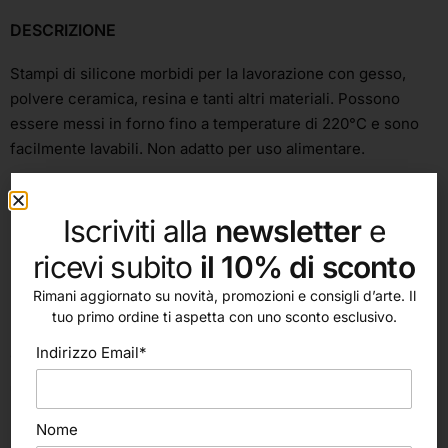
DESCRIZIONE
Stampi di silicone morbidi per la lavorazione con gesso,
polvere ceramica, resina e tanti altri materiali. Possono
essere messi in forno fino a temperature di 220°C e sono
facilmente lavabili. Non adatto per uso alimentare.
Iscriviti alla
newsletter
e
ricevi subito
il 10% di sconto
Rimani aggiornato su novità, promozioni e consigli d’arte. Il
tuo primo ordine ti aspetta con uno sconto esclusivo.
altri nostri prodotti
Indirizzo Email*
Nome