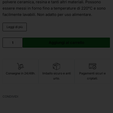
polvere ceramica, resina e tanti altri materiali. Possono
essere messi in forno fino a temperature di 220°C e sono
facilmente lavabili. Non adatto per uso alimentare.
Leggi di più
Aggiungi al carrello
Consegne in 24/48h.
Imballo sicuro e anti
Pagamenti sicuri e
urto.
criptati.
CONDIVIDI