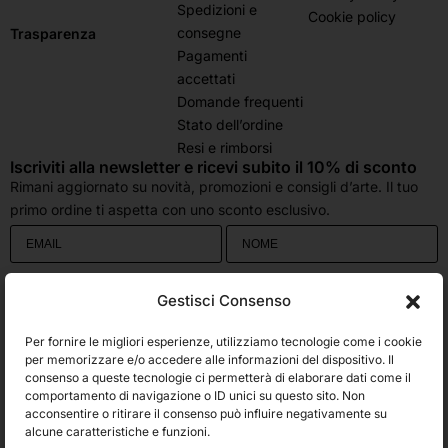
Spedizioni e
Cookie policy
consegne
Trasparenza
Pagamenti
accettati
Domande frequenti
Stato dell’ordine
Resi e rimborsi
Iscriviti alla newsletter e ricevi subito il 10% di sconto
Rimani aggiornato su novità, promozioni e consigli d’arte. Il tuo
primo ordine ti aspetta con uno sconto esclusivo.
Utilizziamo Brevo come piattaforma di marketing. Inviando questo modulo,
Gestisci Consenso
accetti che i dati personali da te forniti vengano trasferiti a Brevo per il
trattamento in conformità
all'Informativa sulla privacy di Brevo.
Per fornire le migliori esperienze, utilizziamo tecnologie come i cookie
Accetto le condizioni generali e di ricevere le Newsletters.
per memorizzare e/o accedere alle informazioni del dispositivo. Il
consenso a queste tecnologie ci permetterà di elaborare dati come il
comportamento di navigazione o ID unici su questo sito. Non
ISCRIVITI
acconsentire o ritirare il consenso può influire negativamente su
Spedizioni
alcune caratteristiche e funzioni.