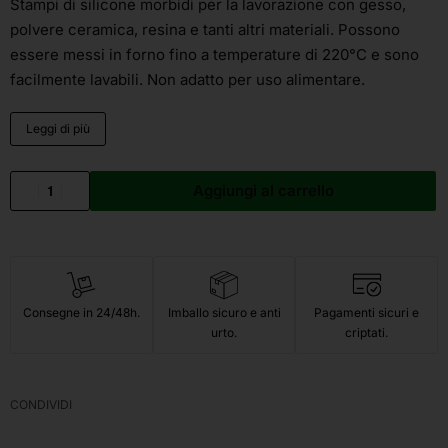
Stampi di silicone morbidi per la lavorazione con gesso,
polvere ceramica, resina e tanti altri materiali. Possono
essere messi in forno fino a temperature di 220°C e sono
facilmente lavabili. Non adatto per uso alimentare.
Leggi di più
Aggiungi al carrello
Consegne in 24/48h.
Imballo sicuro e anti
Pagamenti sicuri e
urto.
criptati.
CONDIVIDI