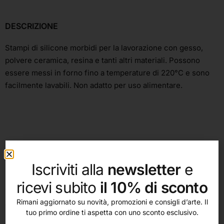
DESCRIZIONE
Stampi di silicone morbidi per la lavorazione con gesso,
polvere ceramica, resina e tanti altri materiali. Possono
essere messi in forno fino a temperature di 220°C e sono
facilmente lavabili. Non adatto per uso alimentare.
Iscriviti alla
newsletter
e
ricevi subito
il 10% di sconto
altri nostri prodotti
Rimani aggiornato su novità, promozioni e consigli d’arte. Il
tuo primo ordine ti aspetta con uno sconto esclusivo.