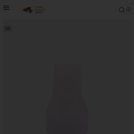
0
1
/
2