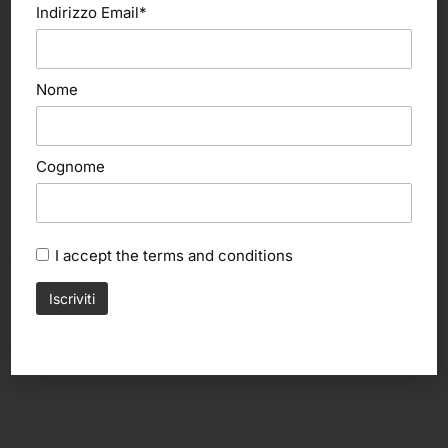
Indirizzo Email*
Nome
Cognome
Aggiungi al carrello
Aggiungi al carrello
I accept the
terms and conditions
Stafil
Stafil
Stampo in Silicone per Vasetto
Stampo in Silicone “Vaso” (Stafil)
(Stafil)
8,50
€
15,90
€