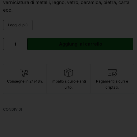
verniciatura di metalli, legno, vetro, ceramica, pietra, carta
ecc.
Leggi di più
Aggiungi al carrello
Consegne in 24/48h.
Imballo sicuro e anti
Pagamenti sicuri e
urto.
criptati.
CONDIVIDI