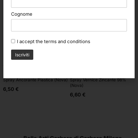
Cognome
I accept the
terms and conditions
Aggiungi al carrello
Aggiungi al carrello
Nova Spa
Nova Spa
Spray Ancorante Plastica (Nova)
Spray Vernice Zincante 98%
(Nova)
6,50
€
6,60
€