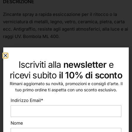
DESCRIZIONE
Zincante spray a rapida essiccazione per il ritocco o la
verniciatura di metalli, legno, vetro, ceramica, pietra, carta
ecc. Antigraffio, resiste agli agenti atmosferici, alla luce e ai
raggi UV. Bombola ML 400.
Iscriviti alla
newsletter
e
ricevi subito
il 10% di sconto
Rimani aggiornato su novità, promozioni e consigli d’arte. Il
tuo primo ordine ti aspetta con uno sconto esclusivo.
altri nostri prodotti
Indirizzo Email*
Nome