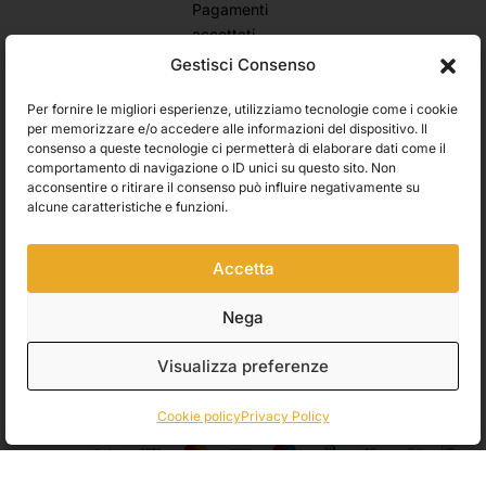
Pagamenti
accettati
Domande frequenti
Gestisci Consenso
Stato dell’ordine
Resi e rimborsi
Per fornire le migliori esperienze, utilizziamo tecnologie come i cookie
Iscriviti alla newsletter e ricevi subito il 10% di sconto
per memorizzare e/o accedere alle informazioni del dispositivo. Il
consenso a queste tecnologie ci permetterà di elaborare dati come il
Rimani aggiornato su novità, promozioni e consigli d’arte. Il tuo
comportamento di navigazione o ID unici su questo sito. Non
primo ordine ti aspetta con uno sconto esclusivo.
acconsentire o ritirare il consenso può influire negativamente su
alcune caratteristiche e funzioni.
Utilizziamo Brevo come piattaforma di marketing. Inviando questo modulo,
Accetta
accetti che i dati personali da te forniti vengano trasferiti a Brevo per il
trattamento in conformità
all'Informativa sulla privacy di Brevo.
Nega
Accetto le condizioni generali e di ricevere le Newsletters.
Visualizza preferenze
ISCRIVITI
Cookie policy
Privacy Policy
Spedizioni