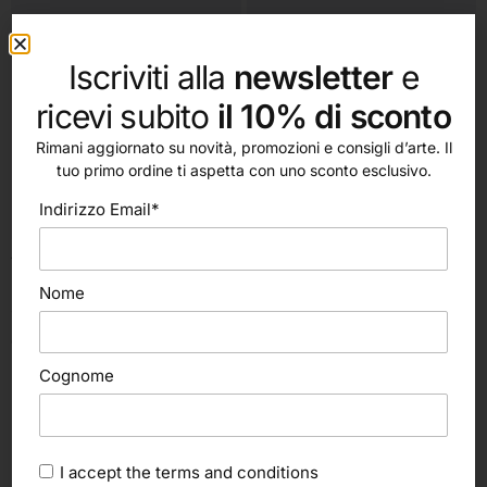
Iscriviti alla
newsletter
e
ricevi subito
il 10% di sconto
Rimani aggiornato su novità, promozioni e consigli d’arte. Il
tuo primo ordine ti aspetta con uno sconto esclusivo.
Indirizzo Email*
Aggiungi al carrello
Aggiungi al carrello
Nova Spa
Nova Spa
Nome
Spray Vernice Zincante (Nova)
Spray Vernice Zincante 98%
(Nova)
6,50
€
6,60
€
Cognome
I accept the
terms and conditions