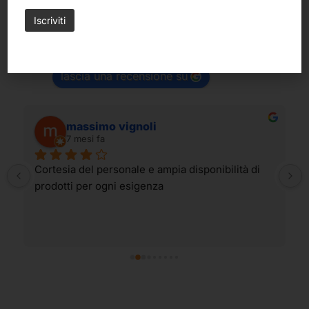
Belle Arti Corbara di Corbara Milena
4.6
Basato su 199 recensioni
powered by
G
o
o
g
l
e
lascia una recensione su
massimo vignoli
7 mesi fa
Cortesia del personale e ampia disponibilità di 
prodotti per ogni esigenza