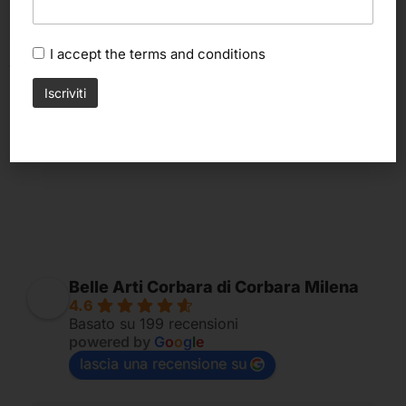
Scegli
Aggiungi al carrello
I accept the
terms and conditions
Spatola per dipingere “UNI”
Tintoretto
3,60
€
Mirette in legno (Tintoretto)
3,60
€
Belle Arti Corbara di Corbara Milena
4.6
Basato su 199 recensioni
powered by
G
o
o
g
l
e
lascia una recensione su