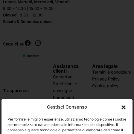
Lunedì, Martedì, Mercoledì, Venerdì:
8.30 – 12.30 | 15.00 – 19.00
Giovedì:
8.30 – 12.30
Sabato & Domenica chiuso
Seguici su
Assistenza
Area legale
clienti
Termini e condizioni
Contattaci
Privacy Policy
Spedizioni e
Cookie policy
consegne
Trasparenza
Pagamenti
accettati
Gestisci Consenso
Domande frequenti
Stato dell’ordine
Per fornire le migliori esperienze, utilizziamo tecnologie come i cookie
Resi e rimborsi
per memorizzare e/o accedere alle informazioni del dispositivo. Il
Iscriviti alla newsletter e ricevi subito il 10% di sconto
consenso a queste tecnologie ci permetterà di elaborare dati come il