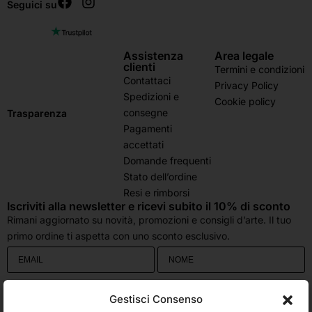
Seguici su
Assistenza
Area legale
clienti
Termini e condizioni
Contattaci
Privacy Policy
Spedizioni e
Cookie policy
consegne
Trasparenza
Pagamenti
accettati
Domande frequenti
Stato dell’ordine
Resi e rimborsi
Iscriviti alla newsletter e ricevi subito il 10% di sconto
Rimani aggiornato su novità, promozioni e consigli d’arte. Il tuo
primo ordine ti aspetta con uno sconto esclusivo.
Utilizziamo Brevo come piattaforma di marketing. Inviando questo modulo,
Gestisci Consenso
accetti che i dati personali da te forniti vengano trasferiti a Brevo per il
trattamento in conformità
all'Informativa sulla privacy di Brevo.