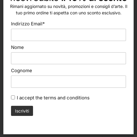
Rimani aggiornato su novità, promozioni e consigli d’arte. Il
tuo primo ordine ti aspetta con uno sconto esclusivo.
altri nostri prodotti
Indirizzo Email*
Nome
Cognome
I accept the
terms and conditions
Aggiungi al carrello
Scegli
Sofft knife point, sfumino per
Faber Castell
pastelli