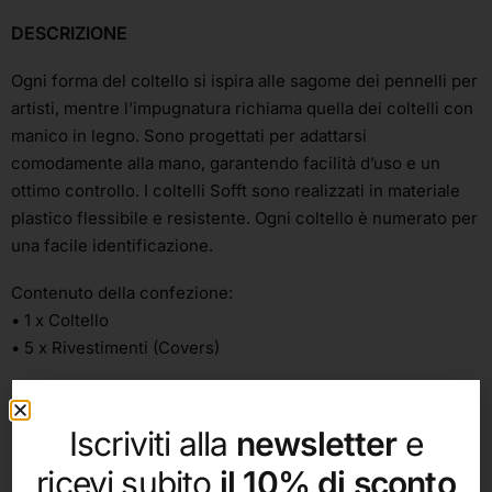
DESCRIZIONE
Ogni forma del coltello si ispira alle sagome dei pennelli per
artisti, mentre l’impugnatura richiama quella dei coltelli con
manico in legno. Sono progettati per adattarsi
comodamente alla mano, garantendo facilità d’uso e un
ottimo controllo. I coltelli Sofft sono realizzati in materiale
plastico flessibile e resistente. Ogni coltello è numerato per
una facile identificazione.
Contenuto della confezione:
• 1 x Coltello
• 5 x Rivestimenti (Covers)
Iscriviti alla
newsletter
e
ricevi subito
il 10% di sconto