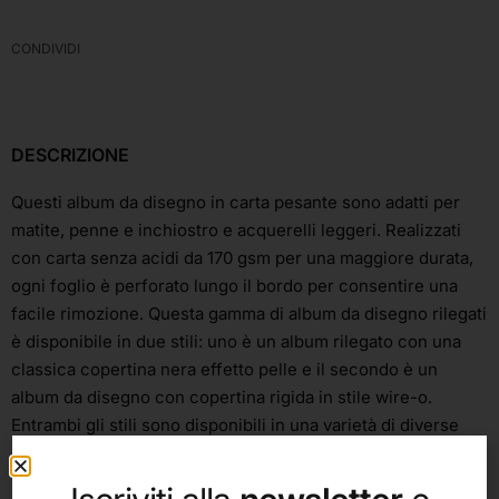
CONDIVIDI
DESCRIZIONE
Questi album da disegno in carta pesante sono adatti per
matite, penne e inchiostro e acquerelli leggeri. Realizzati
con carta senza acidi da 170 gsm per una maggiore durata,
ogni foglio è perforato lungo il bordo per consentire una
facile rimozione. Questa gamma di album da disegno rilegati
è disponibile in due stili: uno è un album rilegato con una
classica copertina nera effetto pelle e il secondo è un
album da disegno con copertina rigida in stile wire-o.
Entrambi gli stili sono disponibili in una varietà di diverse
dimensioni.