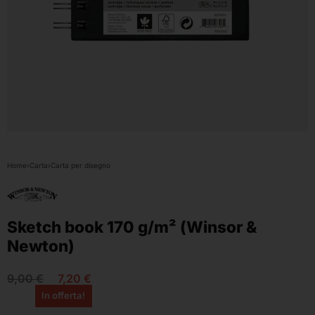
Home
›
Carta
›
Carta per disegno
Sketch book 170 g/m² (Winsor &
Newton)
9,00
€
7,20
€
In offerta!