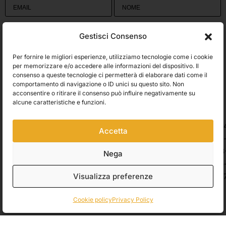
Utilizziamo Brevo come piattaforma di marketing. Inviando questo modulo,
Gestisci Consenso
accetti che i dati personali da te forniti vengano trasferiti a Brevo per il
trattamento in conformità
all'Informativa sulla privacy di Brevo.
Per fornire le migliori esperienze, utilizziamo tecnologie come i cookie
Accetto le condizioni generali e di ricevere le Newsletters.
per memorizzare e/o accedere alle informazioni del dispositivo. Il
consenso a queste tecnologie ci permetterà di elaborare dati come il
comportamento di navigazione o ID unici su questo sito. Non
ISCRIVITI
acconsentire o ritirare il consenso può influire negativamente su
Spedizioni
alcune caratteristiche e funzioni.
Accetta
Pagamenti
Nega
Visualizza preferenze
© 2026 Belle Arti Corbara, IT03736520408 – REA: FO – 314246. All rights
reserved.
Crediti
.
Cookie policy
Privacy Policy