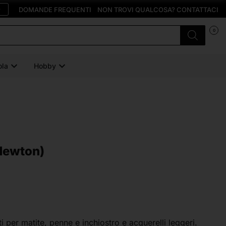
O
DOMANDE FREQUENTI
NON TROVI QUALCOSA? CONTATTACI
0
ola
Hobby
Newton)
 per matite, penne e inchiostro e acquerelli leggeri.