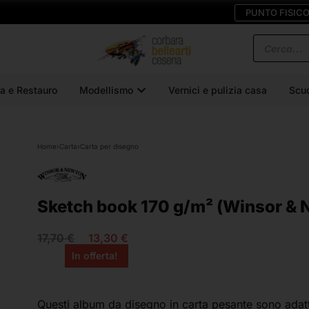
PUNTO FISIC
a e Restauro
Modellismo
Vernici e pulizia casa
Scu
Home
›
Carta
›
Carta per disegno
Sketch book 170 g/m² (Winsor & 
17,70
€
13,30
€
In offerta!
Questi album da disegno in carta pesante sono adatti