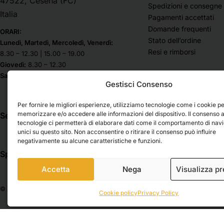
47522, Cesena (FC)
Spedizioni e consegne
Italia
Pagamenti accettati
Domande frequenti
ORARI:
Stato dell’ordine
Lunedì, Martedì, Mercoledì, Venerdì:
Resi e rimborsi
8.30 – 12.30 | 15.00 – 19.00
Giovedì:
8.30 – 12.30
Sabato & Domenica chiuso
Gestisci Consenso
Per fornire le migliori esperienze, utilizziamo tecnologie come i cookie p
memorizzare e/o accedere alle informazioni del dispositivo. Il consenso 
Seguici su
tecnologie ci permetterà di elaborare dati come il comportamento di nav
unici su questo sito. Non acconsentire o ritirare il consenso può influire
negativamente su alcune caratteristiche e funzioni.
Spedizioni
Pagamenti
Accetta
Nega
Visualizza p
© 2026 Belle Arti Corbara, IT03736520408 – REA: FO – 314246. All rights reser
Cookie policy
Privacy Policy