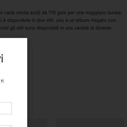
con carta senza acidi da 170 gsm per una maggiore durata,
è disponibile in due stili: uno è un album rilegato con
i gli stili sono disponibili in una varietà di diverse
i
ti