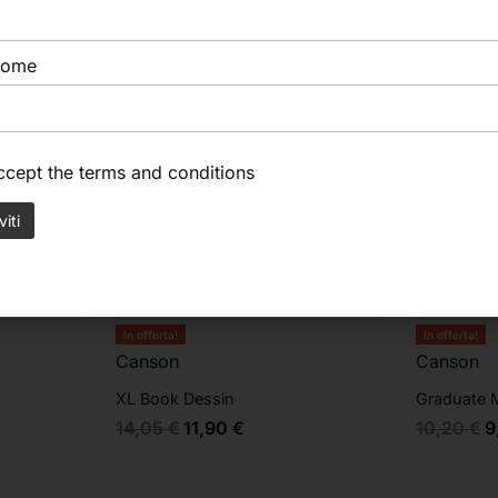
nome
accept the
terms and conditions
In offerta!
In offerta!
Canson
Canson
XL Book Dessin
Graduate M
14,05
€
11,90
€
10,20
€
9