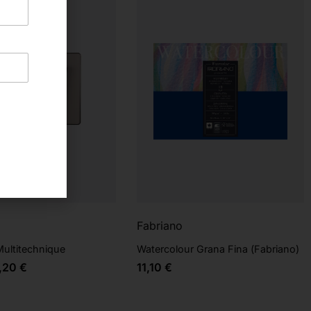
Fabriano
ultitechnique
Watercolour Grana Fina (Fabriano)
,20
€
11,10
€