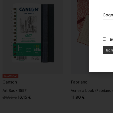
Cog
I 
In offerta!
Canson
Fabriano
Art Book 1557
Venezia book (Fabriano)
21,55
€
16,15
€
11,90
€