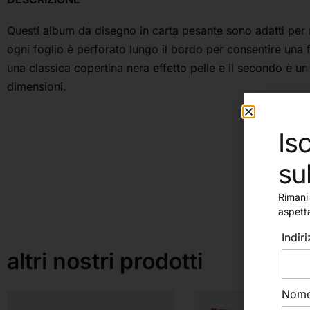
Questi album da disegno in carta pesante sono adatti per 
ogni foglio è perforato lungo il bordo per consentire una 
una classica copertina nera effetto pelle e il secondo è un 
dimensioni.
Isc
su
Rimani 
aspett
Indir
altri nostri prodotti
Nom