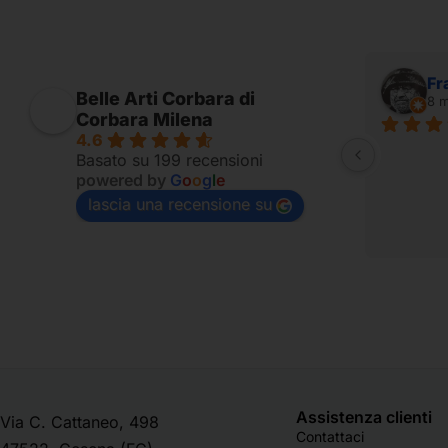
Alessandro Ridolfi
Fr
Belle Arti Corbara di
7 mesi fa
8 m
Corbara Milena
4.6
Fornito per appassionati
Basato su 199 recensioni
powered by
G
o
o
g
l
e
lascia una recensione su
Assistenza clienti
Via C. Cattaneo, 498
Contattaci