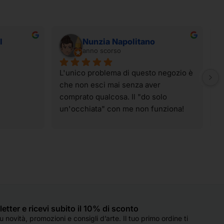
I
Nunzia Napolitano
anno scorso
L'unico problema di questo negozio è 
I
che non esci mai senza aver 
t
comprato qualcosa. Il "do solo 
g
un'occhiata" con me non funziona! 
p
Ahahahahah! I materiali sono tutti di 
t
qualità e spaziano su praticamente 
v
tutte le tecniche artistiche. Il 
p
personale è sempre super gentile, 
c
molto preparato e, soprattutto, col 
d
sorriso, anche quando sono oberate 
o
di lavoro (come è capitato oggi). 
e
Hanno sempre un occhio di riguardo 
q
sletter e ricevi subito il 10% di sconto
per tutti e si fanno in quattro per 
d
 novità, promozioni e consigli d’arte. Il tuo primo ordine ti