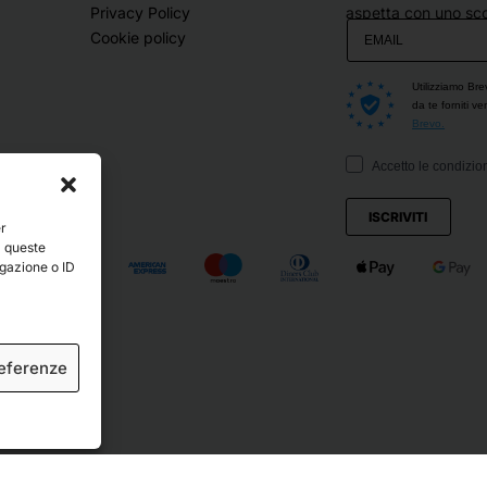
Privacy Policy
aspetta con uno sco
Cookie policy
Utilizziamo Bre
da te forniti v
Brevo.
Accetto le condizion
ISCRIVITI
er
a queste
igazione o ID
referenze
ved.
Crediti
.