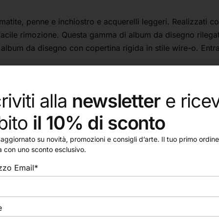
matite, penne e inchiostro e acquerelli leggeri. Realizzati 
facile rimozione. Questa gamma di album da disegno rilegati 
album da disegno con copertina rigida in stile wire-o. Entramb
riviti alla
newsletter
e ricev
bito
il 10% di sconto
aggiornato su novità, promozioni e consigli d’arte. Il tuo primo ordine 
a con uno sconto esclusivo.
izzo Email*
e