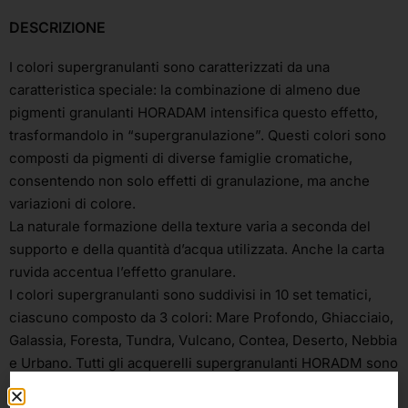
DESCRIZIONE
I colori supergranulanti sono caratterizzati da una
caratteristica speciale: la combinazione di almeno due
pigmenti granulanti HORADAM intensifica questo effetto,
trasformandolo in “supergranulazione”. Questi colori sono
composti da pigmenti di diverse famiglie cromatiche,
consentendo non solo effetti di granulazione, ma anche
variazioni di colore.
La naturale formazione della texture varia a seconda del
supporto e della quantità d’acqua utilizzata. Anche la carta
ruvida accentua l’effetto granulare.
I colori supergranulanti sono suddivisi in 10 set tematici,
ciascuno composto da 3 colori: Mare Profondo, Ghiacciaio,
Galassia, Foresta, Tundra, Vulcano, Contea, Deserto, Nebbia
e Urbano. Tutti gli acquerelli supergranulanti HORADM sono
altamente resistenti alla luce (4 e 5 stelle).