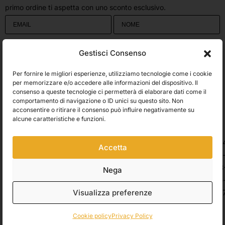
primo ordine ti aspetta con uno sconto esclusivo.
Utilizziamo Brevo come piattaforma di marketing. Inviando questo modulo,
Gestisci Consenso
accetti che i dati personali da te forniti vengano trasferiti a Brevo per il
trattamento in conformità
all'Informativa sulla privacy di Brevo.
Per fornire le migliori esperienze, utilizziamo tecnologie come i cookie
Accetto le condizioni generali e di ricevere le Newsletters.
per memorizzare e/o accedere alle informazioni del dispositivo. Il
consenso a queste tecnologie ci permetterà di elaborare dati come il
comportamento di navigazione o ID unici su questo sito. Non
ISCRIVITI
acconsentire o ritirare il consenso può influire negativamente su
Spedizioni
alcune caratteristiche e funzioni.
Accetta
Pagamenti
Nega
Visualizza preferenze
© 2026 Belle Arti Corbara, IT03736520408 – REA: FO – 314246. All rights
reserved.
Crediti
.
Cookie policy
Privacy Policy