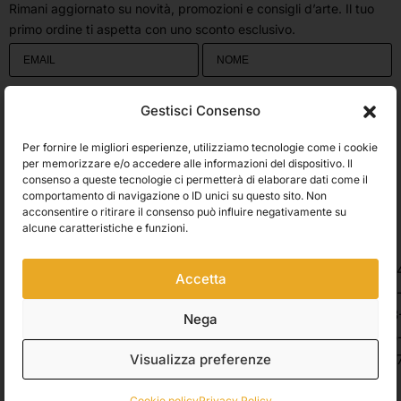
Rimani aggiornato su novità, promozioni e consigli d’arte. Il tuo
primo ordine ti aspetta con uno sconto esclusivo.
Utilizziamo Brevo come piattaforma di marketing. Inviando questo modulo,
Gestisci Consenso
accetti che i dati personali da te forniti vengano trasferiti a Brevo per il
trattamento in conformità
all'Informativa sulla privacy di Brevo.
Per fornire le migliori esperienze, utilizziamo tecnologie come i cookie
Accetto le condizioni generali e di ricevere le Newsletters.
per memorizzare e/o accedere alle informazioni del dispositivo. Il
consenso a queste tecnologie ci permetterà di elaborare dati come il
comportamento di navigazione o ID unici su questo sito. Non
ISCRIVITI
acconsentire o ritirare il consenso può influire negativamente su
Spedizioni
alcune caratteristiche e funzioni.
Accetta
Pagamenti
Nega
Visualizza preferenze
© 2026 Belle Arti Corbara, IT03736520408 – REA: FO – 314246. All rights
reserved.
Crediti
.
Cookie policy
Privacy Policy