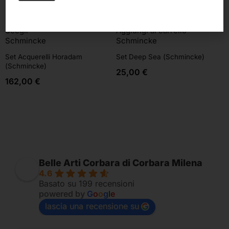
Scegli
Aggiungi al carrello
Schmincke
Schmincke
Set Acquerelli Horadam
Set Deep Sea (Schmincke)
(Schmincke)
25,00
€
162,00
€
Belle Arti Corbara di Corbara Milena
4.6
Basato su 199 recensioni
powered by
G
o
o
g
l
e
lascia una recensione su