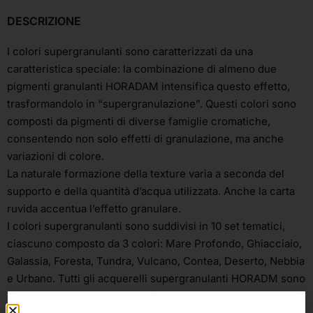
DESCRIZIONE
I colori supergranulanti sono caratterizzati da una
caratteristica speciale: la combinazione di almeno due
pigmenti granulanti HORADAM intensifica questo effetto,
trasformandolo in “supergranulazione”. Questi colori sono
composti da pigmenti di diverse famiglie cromatiche,
consentendo non solo effetti di granulazione, ma anche
variazioni di colore.
La naturale formazione della texture varia a seconda del
supporto e della quantità d’acqua utilizzata. Anche la carta
ruvida accentua l’effetto granulare.
I colori supergranulanti sono suddivisi in 10 set tematici,
ciascuno composto da 3 colori: Mare Profondo, Ghiacciaio,
Galassia, Foresta, Tundra, Vulcano, Contea, Deserto, Nebbia
e Urbano. Tutti gli acquerelli supergranulanti HORADM sono
altamente resistenti alla luce (4 e 5 stelle).